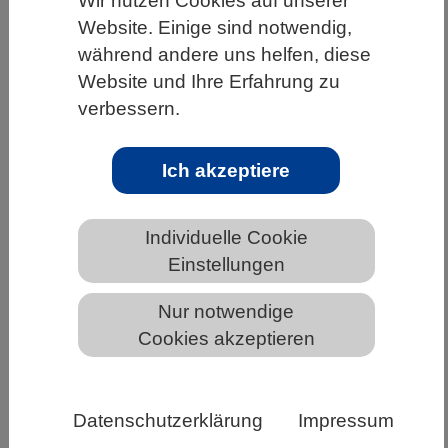
Wir nutzen Cookies auf unserer
Website. Einige sind notwendig,
HOME
UNTER DEM DACH DES VBIO
während andere uns helfen, diese
LANDESVERBÄNDE
NIEDERSACHSEN
Website und Ihre Erfahrung zu
NEWS AUS NIEDERSACHSEN
verbessern.
Ich akzeptiere
Biotechnologie: Müll zu Wertstoffen
umbauen
Individuelle Cookie
Einstellungen
Nur notwendige
Cookies akzeptieren
Datenschutzerklärung
Impressum