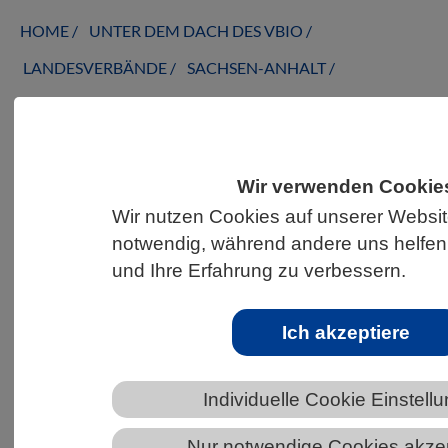
HOME
UNTER DEM DACH DES VBIO
LANDESVERBÄNDE
SACHSEN-ANHALT
NEWS AUS SACHSEN-ANHALT
Wir verwenden Cookie
VBIO Online-Webinarreihe: „Das
Wir nutzen Cookies auf unserer Website
Altern und die Kommunikation von
notwendig, während andere uns helfen
zellulärem Metabolismus und
und Ihre Erfahrung zu verbessern.
Epigenetik“
Ich akzeptiere
Individuelle Cookie Einstell
Nur notwendige Cookies akze