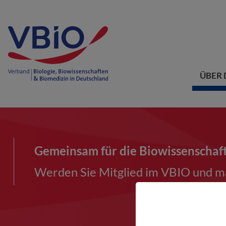
ÜBER 
Gemeinsam für die Biowissenschaf
Werden Sie Mitglied im VBIO und ma