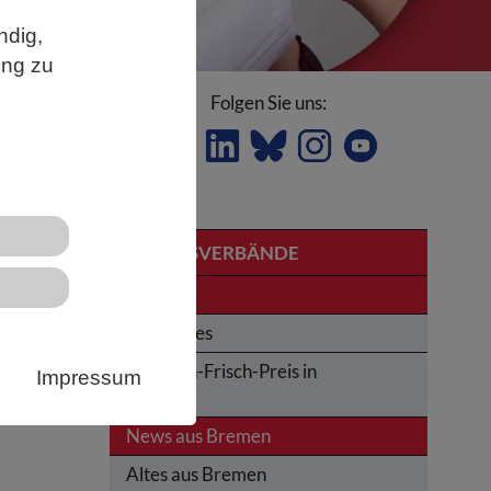
ndig,
ung zu
Folgen Sie uns:
LANDESVERBÄNDE
Bremen
Obituaries
ab
Karl-von-Frisch-Preis in
Impressum
Bremen
t
News aus Bremen
Altes aus Bremen