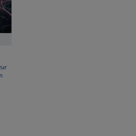
zur
n