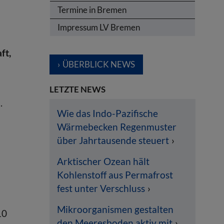
Termine in Bremen
Impressum LV Bremen
ft,
ÜBERBLICK NEWS
LETZTE NEWS
.
Wie das Indo-Pazifische
Wärmebecken Regenmuster
über Jahrtausende steuert
Arktischer Ozean hält
Kohlenstoff aus Permafrost
fest unter Verschluss
Mikroorganismen gestalten
10
den Meeresboden aktiv mit