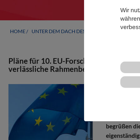
Wir nut
während
verbes
HOME
UNTER DEM DACH DES VBIO
LANDESVERB
Pläne für 10. EU-Forschungsrahmenpro
verlässliche Rahmenbedingungen schaf
In der Europ
nächste Rah
2028 gestell
Hochschulre
begrüßen die
eigenständi