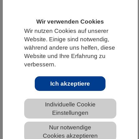
HOME
UNTER DEM DACH DES VBIO
LANDESVERBÄNDE
BERLIN-BRANDENBURG
Wir verwenden Cookies
Wir nutzen Cookies auf unserer
NEWS AUS BERLIN-BRANDENBURG
Website. Einige sind notwendig,
während andere uns helfen, diese
Website und Ihre Erfahrung zu
Long COVID bei Kindern: Studie zeigt
verbessern.
unterschiedliche Krankheitsverläufe
Ich akzeptiere
Individuelle Cookie
Einstellungen
Nur notwendige
Cookies akzeptieren