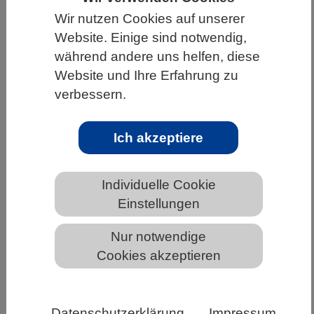
Wir nutzen Cookies auf unserer
HOME
UNTER DEM DACH DES VBIO
Website. Einige sind notwendig,
LANDESVERBÄNDE
THÜRINGEN
während andere uns helfen, diese
NEWS AUS THÜRINGEN
Website und Ihre Erfahrung zu
verbessern.
Neuer Referentenentwurf des
Ich akzeptiere
Wissenschaftszeitvertragsgesetzes
liegt vor
Individuelle Cookie
Einstellungen
Die Wissenschaft hat lange auf eine Novelle des
Nur notwendige
WissZeitVG gewartet. Nun präsentiert das
Cookies akzeptieren
BMFTR erste Überlegungen.
Ihre Ankündigung im Koalitionsvertrag, das
Wissenschaftszeitvertragsgesetz (WissZeitVG) zu
Datenschutzerklärung
Impressum