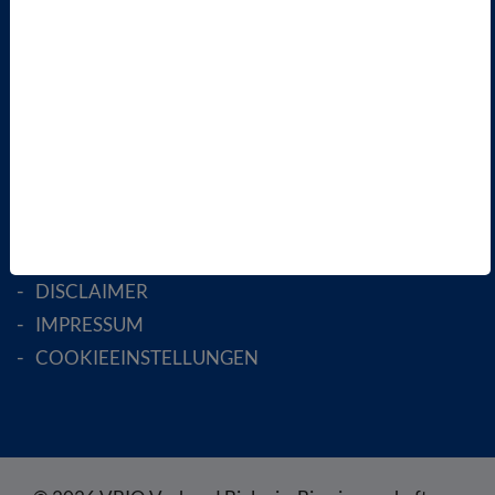
AKTIV WERDEN!
MITGLIED WERDEN
ENGLISH PAGES
RECHTLICHES
SATZUNG
AGB
DATENSCHUTZ
DISCLAIMER
IMPRESSUM
COOKIEEINSTELLUNGEN