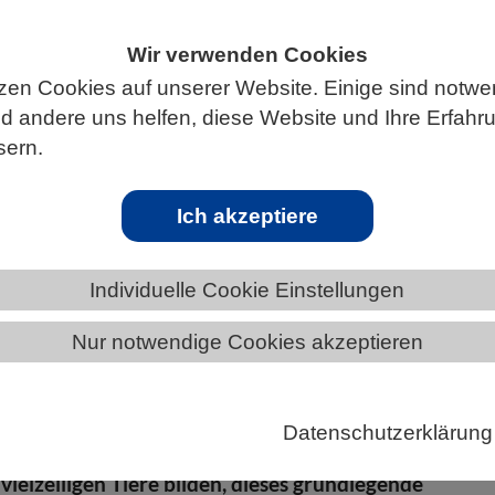
Wir verwenden Cookies
zen Cookies auf unserer Website. Einige sind notwe
ÄNDE
THÜRINGEN
NEWS AUS THÜRINGEN
 andere uns helfen, diese Website und Ihre Erfahr
sern.
imensionalen Körper
Ich akzeptiere
onen von Wirbeltieren die Körperachsen ausbilden
Individuelle Cookie Einstellungen
tigen sie ein sogenanntes embryonales Signalzentru
Nur notwendige Cookies akzeptieren
uppe liefert die Anweisungen, die festlegen, wo oben
inks und rechts, vorn und hinten ist. Biologinnen und
 Friedrich-Schiller-Universität Jena haben nun
Datenschutzerklärung
en, dass bereits die Rippenquallen, die nach heutig
ielzelligen Tiere bilden, dieses grundlegende