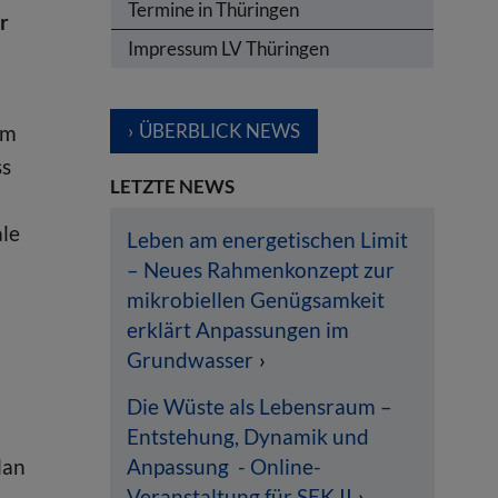
Termine in Thüringen
r
Impressum LV Thüringen
ÜBERBLICK NEWS
em
ss
LETZTE NEWS
ale
Leben am energetischen Limit
– Neues Rahmenkonzept zur
mikrobiellen Genügsamkeit
erklärt Anpassungen im
Grundwasser
Die Wüste als Lebensraum –
Entstehung, Dynamik und
lan
Anpassung - Online-
Veranstaltung für SEK II