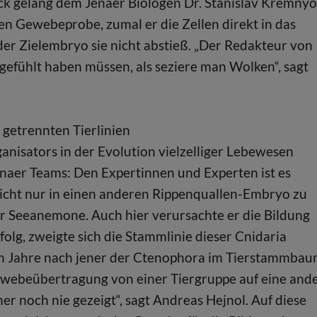
k gelang dem Jenaer Biologen Dr. Stanislav Kremny
n Gewebeprobe, zumal er die Zellen direkt in das
r Zielembryo sie nicht abstieß. „Der Redakteur von
gefühlt haben müssen, als seziere man Wolken“, sagt
 getrennten Tierlinien
nisators in der Evolution vielzelliger Lebewesen
Jenaer Teams: Den Expertinnen und Experten ist es
nicht nur in einen anderen Rippenquallen-Embryo zu
r Seeanemone. Auch hier verursachte er die Bildung
folg, zweigte sich die Stammlinie dieser Cnidaria
nen Jahre nach jener der Ctenophora im Tierstammba
Gewebeübertragung von einer Tiergruppe auf eine and
er noch nie gezeigt“, sagt Andreas Hejnol. Auf diese