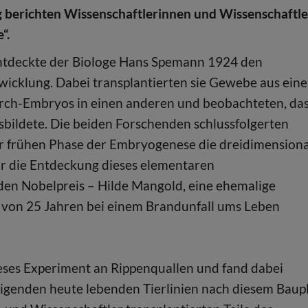
 berichten Wissenschaftlerinnen und Wissenschaftle
“.
ntdeckte der Biologe Hans Spemann 1924 den
icklung. Dabei transplantierten sie Gewebe aus ein
urch-Embryos in einen anderen und beobachteten, da
sbildete. Die beiden Forschenden schlussfolgerten
iner frühen Phase der Embryogenese die dreidimension
 Für die Entdeckung dieses elementaren
en Nobelpreis – Hilde Mangold, eine ehemalige
r von 25 Jahren bei einem Brandunfall ums Leben
eses Experiment an Rippenquallen und fand dabei
weigenden heute lebenden Tierlinien nach diesem Baup