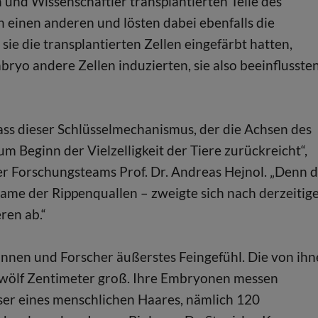
 und Wissenschaftler transplantierten Teile des
 einen anderen und lösten dabei ebenfalls die
ie die transplantierten Zellen eingefärbt hatten,
ryo andere Zellen induzierten, sie also beeinflusste
ass dieser Schlüsselmechanismus, der die Achsen des
um Beginn der Vielzelligkeit der Tiere zurückreicht“,
er Forschungsteams Prof. Dr. Andreas Hejnol. „Denn d
Name der Rippenquallen – zweigte sich nach derzeiti
ren ab.“
innen und Forscher äußerstes Feingefühl. Die von ih
zwölf Zentimeter groß. Ihre Embryonen messen
ser eines menschlichen Haares, nämlich 120