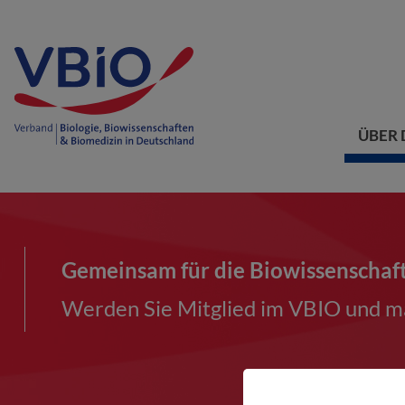
ÜBER 
Gemeinsam für die Biowissenschaf
Werden Sie Mitglied im VBIO und ma