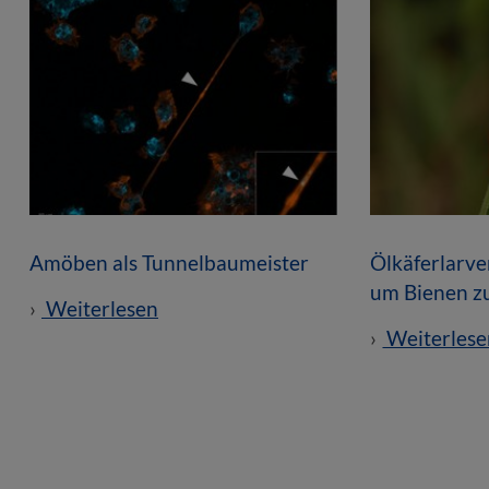
Amöben als Tunnelbaumeister
Ölkäferlarve
um Bienen z
Weiterlesen
Weiterlese