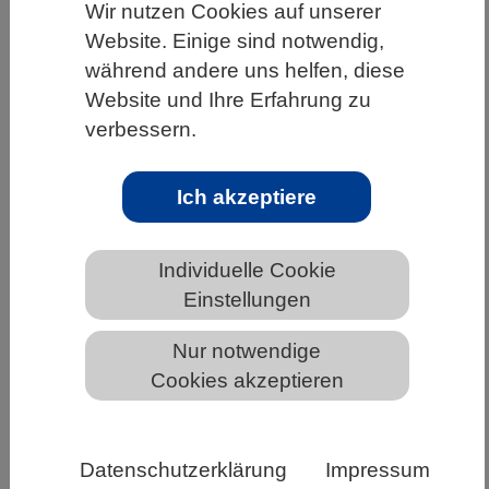
Wir nutzen Cookies auf unserer
HOME
UNTER DEM DACH DES VBIO
Website. Einige sind notwendig,
während andere uns helfen, diese
LANDESVERBÄNDE
SCHLESWIG-HOLSTEIN
Website und Ihre Erfahrung zu
NEWS AUS SCHLESWIG-HOLSTEIN
verbessern.
Ich akzeptiere
Relevanz und Handlungsbereitschaft
zu Umweltschutz weiterhin auf hohem
Individuelle Cookie
Niveau
Einstellungen
Nur notwendige
Cookies akzeptieren
Datenschutzerklärung
Impressum