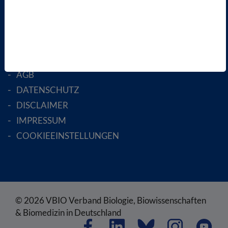
MITGLIED WERDEN
ENGLISH PAGES
RECHTLICHES
SATZUNG
AGB
DATENSCHUTZ
DISCLAIMER
IMPRESSUM
COOKIEEINSTELLUNGEN
© 2026 VBIO Verband Biologie, Biowissenschaften
& Biomedizin in Deutschland