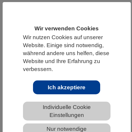
HOME
UNTER DEM DACH DES VBIO
LANDESVERBÄNDE
RHEINLAND-PFALZ
Wir verwenden Cookies
NEWS AUS RHEINLAND-PFALZ
Wir nutzen Cookies auf unserer
Website. Einige sind notwendig,
während andere uns helfen, diese
Die Dynamik des
Website und Ihre Erfahrung zu
Landschaftswasserhaushalts
verbessern.
beeinflusst die Nitratbelastung im
Klimawandel
Ich akzeptiere
Individuelle Cookie
Einstellungen
Nur notwendige