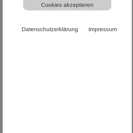
Cookies akzeptieren
Im IGB-Freilandobservatorium Demnitzer Mühlenfließ
Datenschutzerklärung
Impressum
wird der Wasser- und Stickstoffhaushalt der
Landschaft detailliert untersucht. Copyright: David
Ausserhofer, IGB
Die Nitratbelastung von Böden und Gewässern
ist aufgrund des umfangreichen Einsatzes von
Düngemitteln ein drängendes globales
Umweltproblem. Wie eine aktuelle Studie zeigt,
spielen sowohl die Wassermenge, die durch die
Landschaft fließt, als auch die
Fließgeschwindigkeit eine entscheidende Rolle
für das Risiko der Nitratbelastung; Ein Anstieg
von Nitrat ist somit häufig klimabedingt – wird