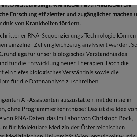
n. Die Studie zeigt, wie moderne AI Methoden die
che Forschung effizienter und zugänglicher machen 
ndnis von Krankheiten fördern.
schrittener RNA-Sequenzierungs-Technologie können
en einzelner Zellen gleichzeitig analysiert werden. S
s Grundlage für unser biologisches Verständnis des
nd für die Entwicklung neuer Therapien. Doch die
 ein tiefes biologisches Verständnis sowie die
pte für die Datenanalyse zu schreiben.
igenten AI-Assistenten auszustatten, mit dem sie in
n, ohne Programmierkenntnisse? Das ist die Idee vo
e von RNA-Daten, das im Labor von Christoph Bock,
um für Molekulare Medizin der Österreichischen
r Medizinischen Universität Wien, entwickelt wurde.