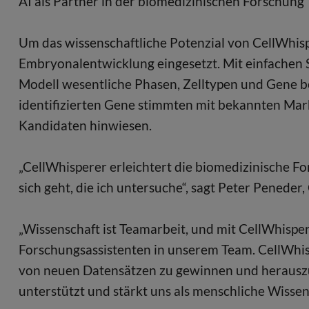
AI als Partner in der biomedizinischen Forschung
Um das wissenschaftliche Potenzial von CellWhisp
Embryonalentwicklung eingesetzt. Mit einfachen Su
Modell wesentliche Phasen, Zelltypen und Gene b
identifizierten Gene stimmten mit bekannten Mar
Kandidaten hinwiesen.
„CellWhisperer erleichtert die biomedizinische For
sich geht, die ich untersuche“, sagt Peter Penede
„Wissenschaft ist Teamarbeit, und mit CellWhisper
Forschungsassistenten in unserem Team. CellWhisp
von neuen Datensätzen zu gewinnen und herauszufi
unterstützt und stärkt uns als menschliche Wissen