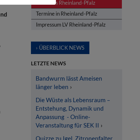
News aus Rheinland-Pfalz
Termine in Rheinland-Pfalz
und
Impressum LV Rheinland-Pfalz
o
ÜBERBLICK NEWS
LETZTE NEWS
Bandwurm lässt Ameisen
länger leben
Die Wüste als Lebensraum –
Entstehung, Dynamik und
n
Anpassung - Online-
Veranstaltung für SEK II
Quizze zu Igel, Zitronenfalter