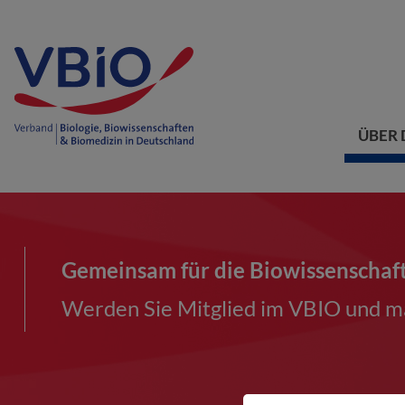
ÜBER 
Gemeinsam für die Biowissenschaf
Werden Sie Mitglied im VBIO und ma