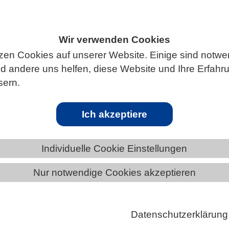
Wir verwenden Cookies
ÄNDE
RHEINLAND-PFALZ
NEWS AUS RHEINLAND-PFALZ
zen Cookies auf unserer Website. Einige sind notwe
 andere uns helfen, diese Website und Ihre Erfahr
sern.
gische Datenanalyse im Chat-Dialog mit d
Ich akzeptiere
yse eröffnet faszinierende Einblicke in die
Individuelle Cookie Einstellungen
se von Zellen – doch die Auswertung der Daten ist
Nur notwendige Cookies akzeptieren
erfordert fundierte Bioinformatik-Kenntnisse.
aben nun eine Artificial Intelligence (AI) Methode
mit der man die Daten in natürlicher Sprache erkunde
Datenschutzerklärung
auf Englisch mit dem Computer chatten statt zu