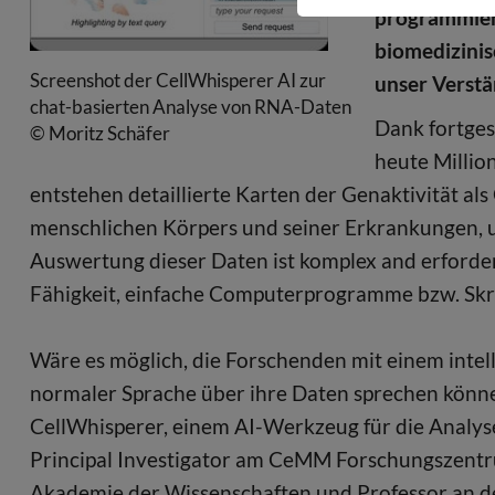
programmiere
biomedizinis
Screenshot der CellWhisperer AI zur
unser Verstä
chat-basierten Analyse von RNA-Daten
Dank fortge
© Moritz Schäfer
heute Million
entstehen detaillierte Karten der Genaktivität al
menschlichen Körpers und seiner Erkrankungen, u
Auswertung dieser Daten ist komplex and erfordert
Fähigkeit, einfache Computerprogramme bzw. Skri
Wäre es möglich, die Forschenden mit einem intell
normaler Sprache über ihre Daten sprechen könne
CellWhisperer, einem AI-Werkzeug für die Analys
Principal Investigator am CeMM Forschungszentr
Akademie der Wissenschaften und Professor an de