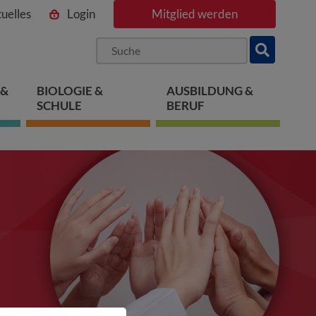
uelles
Login
Mitglied werden
ngen
pringen
 springen
 &
BIOLOGIE &
AUSBILDUNG &
SCHULE
BERUF