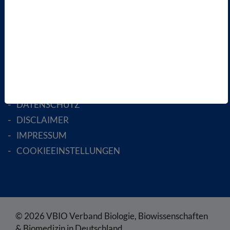
MITGLIED WERDEN
ENGLISH PAGES
RECHTLICHES
SATZUNG
AGB
DATENSCHUTZ
DISCLAIMER
IMPRESSUM
COOKIEEINSTELLUNGEN
© 2026 VBIO Verband Biologie, Biowissenschaften
& Biomedizin in Deutschland