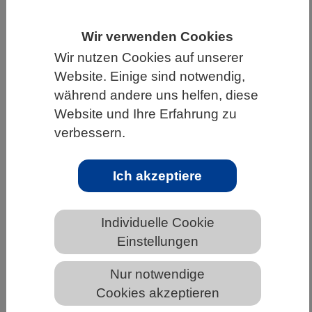
HOME
UNTER DEM DACH DES VBIO
Wir verwenden Cookies
LANDESVERBÄNDE
HESSEN
Wir nutzen Cookies auf unserer
ALLGEMEINE NEWS AUS DEN BIOWISSENSCHAFTEN
Website. Einige sind notwendig,
während andere uns helfen, diese
Website und Ihre Erfahrung zu
verbessern.
Läuserückfallfieber: Wie der Erreger
dem Immunsystem entkommt
Ich akzeptiere
Individuelle Cookie
Einstellungen
Nur notwendige
Cookies akzeptieren