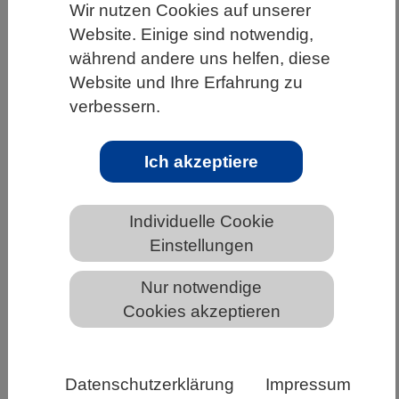
Wir nutzen Cookies auf unserer
HOME
UNTER DEM DACH DES VBIO
Website. Einige sind notwendig,
während andere uns helfen, diese
LANDESVERBÄNDE
HESSEN
Website und Ihre Erfahrung zu
ALLGEMEINE NEWS AUS DEN BIOWISSENSCHAFTEN
verbessern.
Ich akzeptiere
Automatische Zellanalyse mithilfe von
künstlicher Intelligenz
Individuelle Cookie
Einstellungen
Nur notwendige
Cookies akzeptieren
Datenschutzerklärung
Impressum