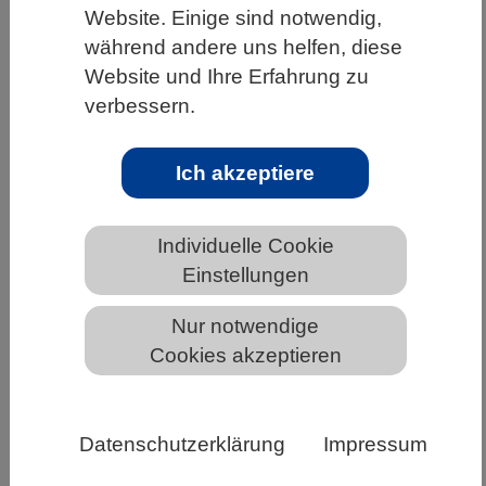
Website. Einige sind notwendig,
HOME
UNTER DEM DACH DES VBIO
während andere uns helfen, diese
LANDESVERBÄNDE
BADEN-WÜRTTEMBERG
Website und Ihre Erfahrung zu
verbessern.
NEWS AUS BADEN-WÜRTTEMBERG
Ich akzeptiere
Rund eine Milliarde Euro aus
freigewordenen BAföG-Mitteln
Individuelle Cookie
Einstellungen
Nur notwendige
Cookies akzeptieren
Datenschutzerklärung
Impressum