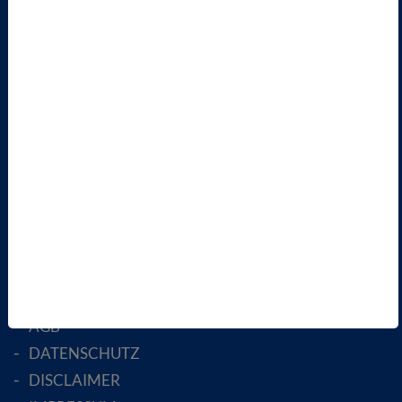
TERMINE
VBIO
ÜBER UNS
LANDESVERBÄNDE
FACHGESELLSCHAFTEN
AKTIV WERDEN!
MITGLIED WERDEN
ENGLISH PAGES
RECHTLICHES
SATZUNG
AGB
DATENSCHUTZ
DISCLAIMER