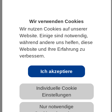
HOME
UNTER DEM DACH DES VBIO
LANDESVERBÄNDE
SACHSEN
Wir verwenden Cookies
NEWS AUS SACHSEN
Wir nutzen Cookies auf unserer
Website. Einige sind notwendig,
während andere uns helfen, diese
Wenn Kälteereignisse Korallen zum
Website und Ihre Erfahrung zu
Bleichen bringen
verbessern.
Ich akzeptiere
Individuelle Cookie
Einstellungen
Nur notwendige