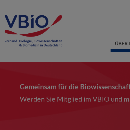
ÜBER 
Gemeinsam für die Biowissenschaf
Werden Sie Mitglied im VBIO und ma