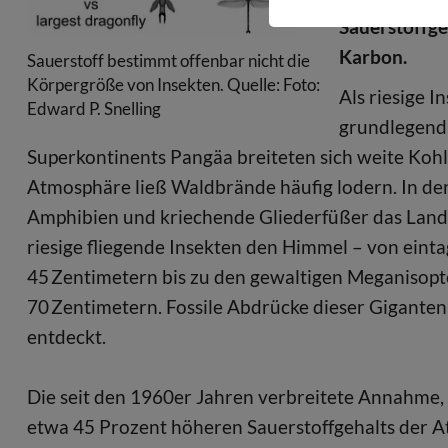
Sauerstoffge
Karbon.
Sauerstoff bestimmt offenbar nicht die
Körpergröße von Insekten. Quelle: Foto:
Als riesige 
Edward P. Snelling
grundlegend 
Superkontinents Pangäa breiteten sich weite Koh
Atmosphäre ließ Waldbrände häufig lodern. In d
Amphibien und kriechende Gliederfüßer das Lan
riesige fliegende Insekten den Himmel – von eint
45 Zentimetern bis zu den gewaltigen Meganisopter
70 Zentimetern. Fossile Abdrücke dieser Giganten
entdeckt.
Die seit den 1960er Jahren verbreitete Annahme, 
etwa 45 Prozent höheren Sauerstoffgehalts der 