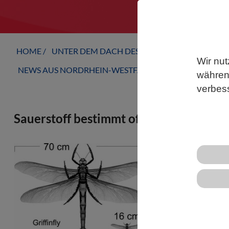
HOME
UNTER DEM DACH DES VBIO
LANDESVERB
Wir nut
NEWS AUS NORDRHEIN-WESTFALEN
während
verbes
Sauerstoff bestimmt offenbar nicht di
Riesige libe
Zentimetern,
Forschende s
Giganten übe
die Universit
Erklärung in