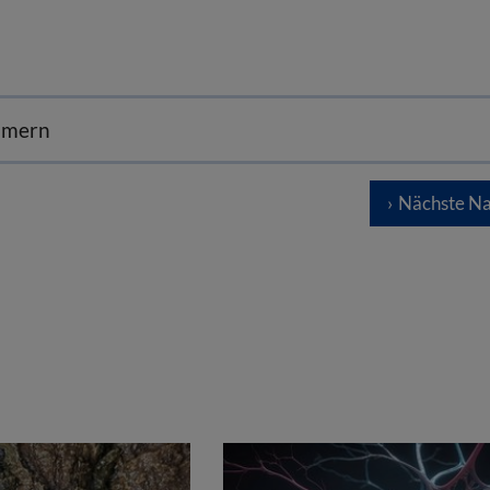
mmern
Nächste Na