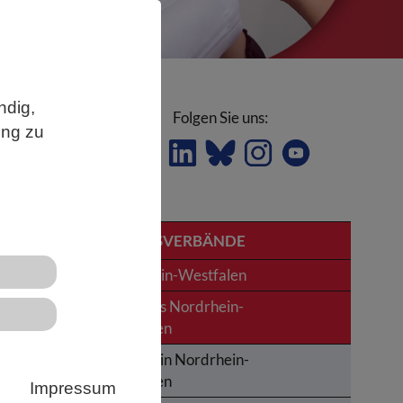
ndig,
Folgen Sie uns:
ung zu
LANDESVERBÄNDE
0
Nordrhein-Westfalen
News aus Nordrhein-
e
Westfalen
h
Termine in Nordrhein-
Westfalen
Impressum