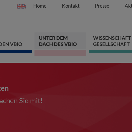
Home
Kontakt
Presse
Akt
Springe direkt zu:
Zum Hauptinhalt spri
Zur Hauptnavigation s
Zur Footer-Navigation
UNTER DEM
WISSENSCHAFT
DEN VBIO
DACH DES VBIO
GESELLSCHAFT
ten
chen Sie mit!