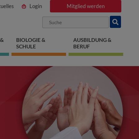
uelles
Login
Mitglied werden
ngen
pringen
 springen
 &
BIOLOGIE &
AUSBILDUNG &
SCHULE
BERUF