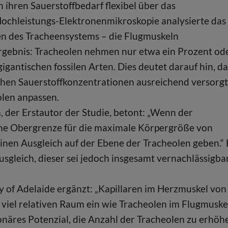
 ihren Sauerstoffbedarf flexibel über das
Hochleistungs-Elektronenmikroskopie analysierte das
en des Tracheensystems – die Flugmuskeln
Ergebnis: Tracheolen nehmen nur etwa ein Prozent od
igantischen fossilen Arten. Dies deutet darauf hin, da
chen Sauerstoffkonzentrationen ausreichend versorgt
olen anpassen.
a, der Erstautor der Studie, betont: „Wenn der
eine Obergrenze für die maximale Körpergröße von
einen Ausgleich auf der Ebene der Tracheolen geben.“ 
gleich, dieser sei jedoch insgesamt vernachlässigbar
y of Adelaide ergänzt: „Kapillaren im Herzmuskel von
iel relativen Raum ein wie Tracheolen im Flugmuske
ionäres Potenzial, die Anzahl der Tracheolen zu erhöh