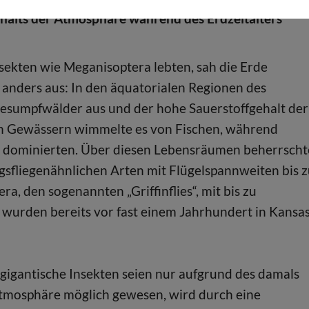
halts der Atmosphäre während des Erdzeitalters
Insekten wie Meganisoptera lebten, sah die Erde
anders aus: In den äquatorialen Regionen des
lesumpfwälder aus und der hohe Sauerstoffgehalt der
en Gewässern wimmelte es von Fischen, während
d dominierten. Über diesen Lebensräumen beherrsch
agsfliegenähnlichen Arten mit Flügelspannweiten bis 
a, den sogenannten „Griffinflies“, mit bis zu
 wurden bereits vor fast einem Jahrhundert in Kansa
gigantische Insekten seien nur aufgrund des damals
Atmosphäre möglich gewesen, wird durch eine