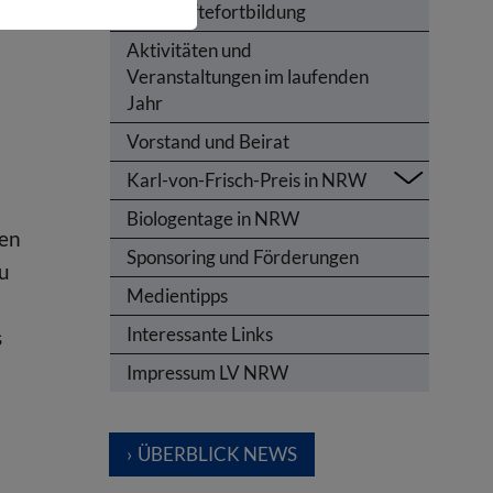
Lehrkräftefortbildung
Aktivitäten und
Veranstaltungen im laufenden
Jahr
Vorstand und Beirat
Karl-von-Frisch-Preis in NRW
Biologentage in NRW
ten
Sponsoring und Förderungen
zu
Medientipps
Interessante Links
s
Impressum LV NRW
ÜBERBLICK NEWS