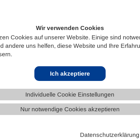
Wir verwenden Cookies
ÄNDE
NORDRHEIN-WESTFALEN
zen Cookies auf unserer Website. Einige sind notwe
 andere uns helfen, diese Website und Ihre Erfahr
sern.
e Körpergröße von Insekten:
Ich akzeptiere
llenartige Insekten mit Flügelspannweiten von bis zu 7
Individuelle Cookie Einstellungen
 die vor 300 Millionen Jahren lebten, faszinieren
Nur notwendige Cookies akzeptieren
eit Jahrzehnten. Sie gingen der Frage nach, wie solch
rhaupt fliegen konnten. Eine neue Studie, an der auc
ät Greifswald beteiligt ist, stellt nun eine langjährige
Datenschutzerklärung
frage: den Einfluss eines besonders hohen