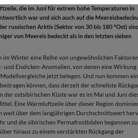
tzelle, die im Juni für extrem hohe Temperaturen in
antwortlich war und sich auch auf die Meereisbedeck
der russischen Arktis (Sektor von 30 bis 180 °Ost) sin
ger von Meereis bedeckt als in den letzten sieben
 im Winter eine Reihe von ungewöhnlichen Faktore
t- und Eisdicken-Anomalien, von denen eine Wirkung
 Modellvergleiche jetzt belegen. Und nun kommen ei
 beitragen können, dass derzeit der schnellste Rückg
 der ostsibirischen Küste war es im Mai und Juni die
ittel. Eine Warmluftzelle über dieser Region dominie
en weit über dem langjährigen Durchschnittswert herv
Jahr und die sibirischen Permafrostböden begannen zu
über hinaus zu einem verstärkten Rückgang der