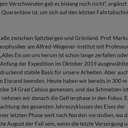
gen Verschwinden gab es bislang noch nicht“, ergänzt
 Quarantäne ist, um sich auf den letzten Fahrtabschni
straße zwischen Spitzbergen und Grönland. Prof. Mark
nphysiker am Alfred-Wegener-Institut mit Professur
 „Alles Eis um uns herum ist schon lange zerfallen oder
 Anfang der Expedition im Oktober 2019 ausgewählt
ruckend stabile Basis für unsere Arbeiten. Aber auc
am Eisrand beenden. Heute haben wir bereits in 300 m
eibe 14 Grad Celsius gemessen, und das Schmelzen is
 nehmen wir danach die Gefrierphase in den Fokus. E
obachtung des gesamten Jahreszyklusses des Eises der
ieser letzten Phase weit nach Norden vorstoßen, wo d
tte August der Fall sein, wenn die letzte Versorgung 