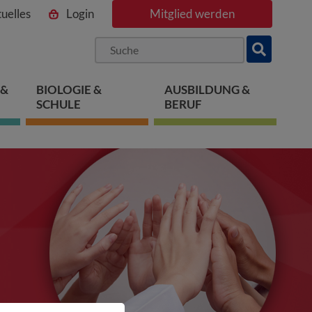
uelles
Login
Mitglied werden
ngen
pringen
 springen
 &
BIOLOGIE &
AUSBILDUNG &
SCHULE
BERUF