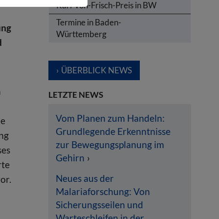
Karl-von-Frisch-Preis in BW
Termine in Baden-
ung
Württemberg
d
ÜBERBLICK NEWS
n
LETZTE NEWS
Vom Planen zum Handeln:
ne
Grundlegende Erkenntnisse
ang
zur Bewegungsplanung im
ses
Gehirn
rte
Neues aus der
or.
Malariaforschung: Von
Sicherungsseilen und
Warteschleifen in der