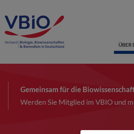
ÜBER 
Gemeinsam für die Biowissenschaf
Werden Sie Mitglied im VBIO und ma