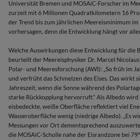
Universität Bremen und MOSAiC-Forscher im Meer
zurzeit mit 6 Millionen Quadratkilometern 16 Pr
der Trend bis zum jährlichen Meereisminimum im S
vorhersagen, denn die Entwicklung hängt vor al
Welche Auswirkungen diese Entwicklung für die
beurteilt der Meereisphysiker Dr. Marcel Nicola
Polar- und Meeresforschung (AWI): „So früh im Ja
und verfrüht das Schmelzen des Eises. Das wirkt si
Jahreszeit, wenn die Sonne während des Polarta
starke Rückkopplung hervorruft.“ Als Albedo wird
eisbedeckte, weiße Oberfläche reflektiert viel Ene
Wasseroberfläche wenig (niedrige Albedo). „Es w
Messungen vor Ort dementsprechend auszuwerten. 
die MOSAiC-Scholle nahe der Eisrandzone bei 79°