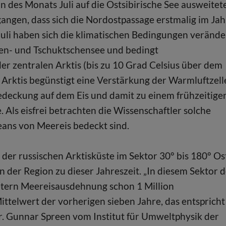
n des Monats Juli auf die Ostsibirische See ausweitete
angen, dass sich die Nordostpassage erstmalig im Jah
Juli haben sich die klimatischen Bedingungen verände
chen- und Tschuktschensee und bedingt
r zentralen Arktis (bis zu 10 Grad Celsius über dem
 Arktis begünstigt eine Verstärkung der Warmluftzell
deckung auf dem Eis und damit zu einem frühzeitige
. Als eisfrei betrachten die Wissenschaftler solche
eans von Meereis bedeckt sind.
er russischen Arktisküste im Sektor 30° bis 180° Os
n der Region zu dieser Jahreszeit. „In diesem Sektor 
metern Meereisausdehnung schon 1 Million
ttelwert der vorherigen sieben Jahre, das entspricht
r. Gunnar Spreen vom Institut für Umweltphysik der