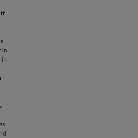
tt
us
 in
 in
e
h
t
s
as
und