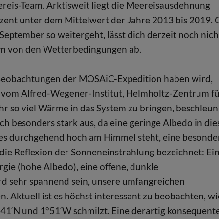
eis-Team. Arktisweit liegt die Meereisausdehnung
ozent unter dem Mittelwert der Jahre 2013 bis 2019. 
eptember so weitergeht, lässt dich derzeit noch nich
lem von den Wetterbedingungen ab.
 Beobachtungen der MOSAiC-Expedition haben wird,
us vom Alfred-Wegener-Institut, Helmholtz-Zentrum f
hr so viel Wärme in das System zu bringen, beschleun
ch besonders stark aus, da eine geringe Albedo in die
ges durchgehend hoch am Himmel steht, eine besonde
 die Reflexion der Sonneneinstrahlung bezeichnet: Ei
rgie (hohe Albedo), eine offene, dunkle
ird sehr spannend sein, unsere umfangreichen
Aktuell ist es höchst interessant zu beobachten, wi
41‘N und 1°51‘W schmilzt. Eine derartig konsequent