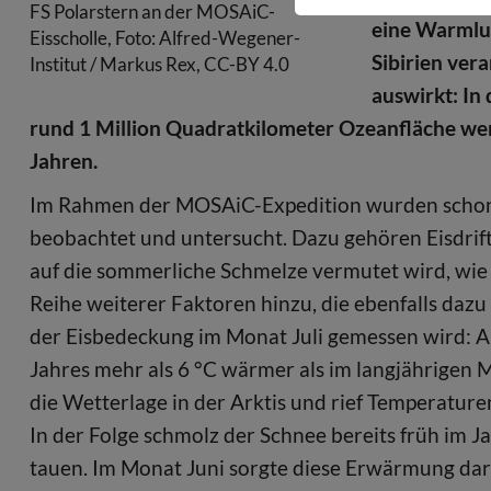
FS Polarstern an der MOSAiC-
eine Warmluf
Eisscholle, Foto: Alfred-Wegener-
Sibirien ver
Institut / Markus Rex, CC-BY 4.0
auswirkt: In 
rund 1 Million Quadratkilometer Ozeanfläche weni
Jahren.
Im Rahmen der MOSAiC-Expedition wurden schon
beobachtet und untersucht. Dazu gehören Eisdrif
auf die sommerliche Schmelze vermutet wird, wie
Reihe weiterer Faktoren hinzu, die ebenfalls dazu
der Eisbedeckung im Monat Juli gemessen wird: An
Jahres mehr als 6 °C wärmer als im langjährigen M
die Wetterlage in der Arktis und rief Temperatur
In der Folge schmolz der Schnee bereits früh im 
tauen. Im Monat Juni sorgte diese Erwärmung dar