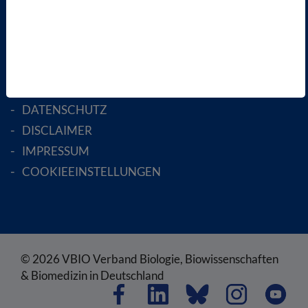
ENGLISH PAGES
RECHTLICHES
SATZUNG
AGB
DATENSCHUTZ
DISCLAIMER
IMPRESSUM
COOKIEEINSTELLUNGEN
© 2026 VBIO Verband Biologie, Biowissenschaften
& Biomedizin in Deutschland