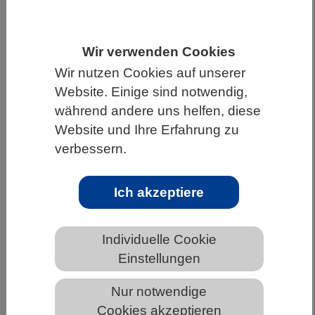
HOME
UNTER DEM DACH DES VBIO
LANDESVERBÄNDE
BADEN-WÜRTTEMBERG
Wir verwenden Cookies
Wir nutzen Cookies auf unserer
NEWS AUS BADEN-WÜRTTEMBERG
Website. Einige sind notwendig,
während andere uns helfen, diese
Website und Ihre Erfahrung zu
Long COVID bei Kindern: Studie zeigt
verbessern.
unterschiedliche Krankheitsverläufe
Ich akzeptiere
Individuelle Cookie
Einstellungen
Nur notwendige
Cookies akzeptieren