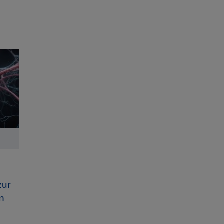
zur
n