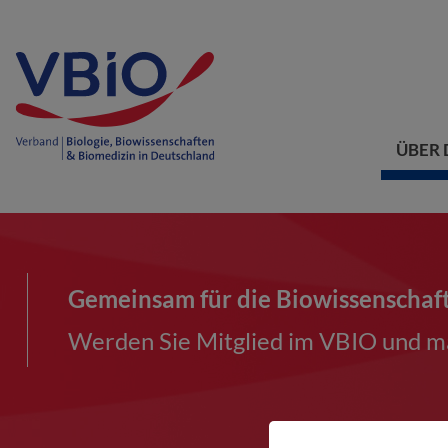
ÜBER 
Gemeinsam für die Biowissenschaf
Werden Sie Mitglied im VBIO und ma