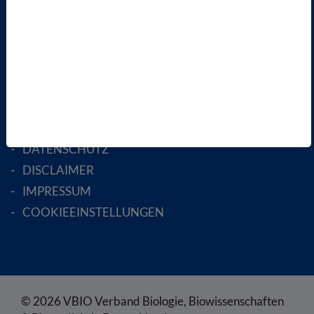
AKTIV WERDEN!
MITGLIED WERDEN
ENGLISH PAGES
RECHTLICHES
SATZUNG
AGB
DATENSCHUTZ
DISCLAIMER
IMPRESSUM
COOKIEEINSTELLUNGEN
© 2026 VBIO Verband Biologie, Biowissenschaften