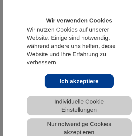
HOME
UNTER DEM DACH DES VBIO
Wir verwenden Cookies
LANDESVERBÄNDE
BERLIN-BRANDENBURG
Wir nutzen Cookies auf unserer
NEWS AUS BERLIN-BRANDENBURG
Website. Einige sind notwendig,
während andere uns helfen, diese
Website und Ihre Erfahrung zu
Waldschutz ist besser für Klima als
verbessern.
Holznutzung: Studie des Max-Planck-
Instituts für Biogeochemie mehrfach
Ich akzeptiere
widerlegt
Individuelle Cookie
Einstellungen
Nur notwendige Cookies
akzeptieren