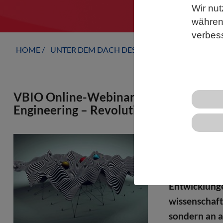
Wir nut
während
verbes
HOME
UNTER DEM DACH DES VBIO
LANDESVERB
VBIO Online-Webinarreihe: „Genscher
Engineering – Revolutionäre Entwicklu
Die Online-W
28.10.2025 v
Reprogrammi
Entwicklunge
wissenschaft
sondern an al