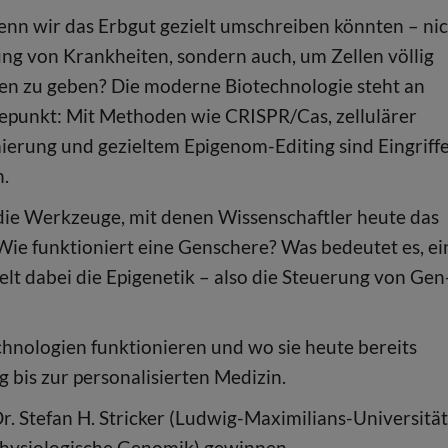
nn wir das Erbgut gezielt umschreiben könnten – ni
ung von Krankheiten, sondern auch, um Zellen völlig
en zu geben? Die moderne Biotechnologie steht an
punkt: Mit Methoden wie CRISPR/Cas, zellulärer
rung und gezieltem Epigenom-Editing sind Eingriffe
h.
n die Werkzeuge, mit denen Wissenschaftler heute das
e funktioniert eine Genschere? Was bedeutet es, ei
lt dabei die Epigenetik – also die Steuerung von Gen
echnologien funktionieren und wo sie heute bereits
bis zur personalisierten Medizin.
r. Stefan H. Stricker (Ludwig-Maximilians-Universität
Physiologische Genomik) gewinnen.