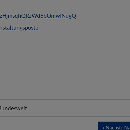
/WN_zHjmsqhQRzWd8bOmwlNugQ
nstaltungsposter
.
 Bundesweit
Nächste Na