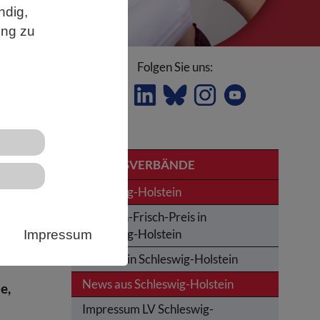
ndig,
ung zu
Folgen Sie uns:
LSTEIN
LANDESVERBÄNDE
Schleswig-Holstein
m
Karl-von-Frisch-Preis in
Schleswig-Holstein
Impressum
Termine in Schleswig-Holstein
News aus Schleswig-Holstein
e,
Impressum LV Schleswig-