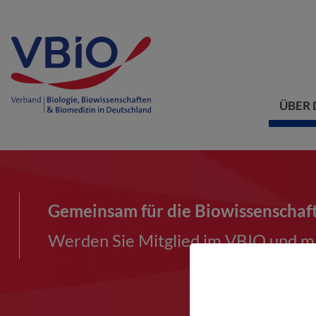
ÜBER 
Gemeinsam für die Biowissenschaf
Werden Sie Mitglied im VBIO und ma