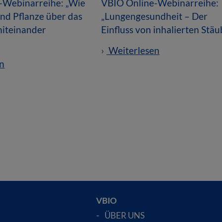
-Webinarreihe: „Wie
VBIO Online-Webinarreihe:
nd Pflanze über das
„Lungengesundheit – Der
iteinander
Einfluss von inhalierten Stä
Weiterlesen
n
VBIO
ÜBER UNS