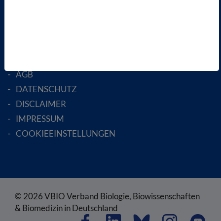
MITGLIED WERDEN
ENGLISH PAGES
RECHTLICHES
SATZUNG
AGB
DATENSCHUTZ
DISCLAIMER
IMPRESSUM
COOKIEEINSTELLUNGEN
© 2026 VBIO Verband Biologie, Biowissenschaften
& Biomedizin in Deutschland