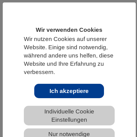
HOME
UNTER DEM DACH DES VBIO
LANDESVERBÄNDE
Wir verwenden Cookies
MECKLENBURG-VORPOMMERN
Wir nutzen Cookies auf unserer
NEWS AUS MECKLENBURG-VORPOMMERN
Website. Einige sind notwendig,
während andere uns helfen, diese
Website und Ihre Erfahrung zu
Wenn Nervenzellen hungern
verbessern.
Ich akzeptiere
Individuelle Cookie
Einstellungen
Nur notwendige