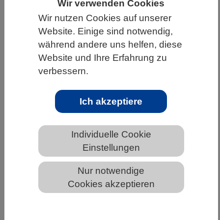
Wir verwenden Cookies
HOME
UNTER DEM DACH DES VBIO
Wir nutzen Cookies auf unserer
Website. Einige sind notwendig,
LANDESVERBÄNDE
während andere uns helfen, diese
MECKLENBURG-VORPOMMERN
Website und Ihre Erfahrung zu
NEWS AUS MECKLENBURG-VORPOMMERN
verbessern.
Ich akzeptiere
Membranscheibchen als Gegengift
Individuelle Cookie
Einstellungen
Nur notwendige
Cookies akzeptieren