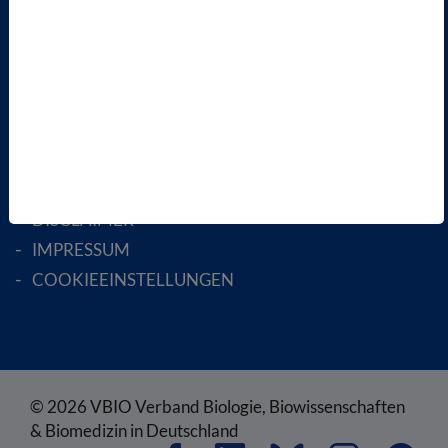
MITGLIED WERDEN
ENGLISH PAGES
RECHTLICHES
SATZUNG
AGB
DATENSCHUTZ
DISCLAIMER
IMPRESSUM
COOKIEEINSTELLUNGEN
© 2026 VBIO Verband Biologie, Biowissenschaften
& Biomedizin in Deutschland