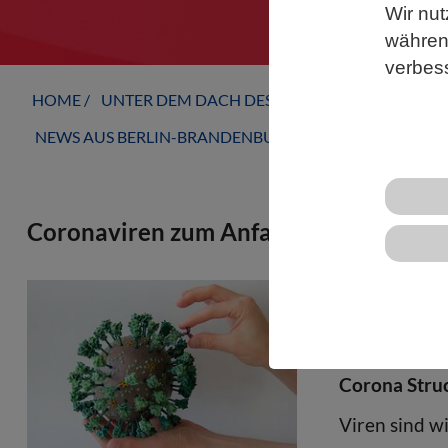
Wir nut
während
verbes
HOME
UNTER DEM DACH DES VBIO
LANDESVERB
NEWS AUS BERLIN-BRANDENBURG
Coronaviren zum Anfassen
Würzburger F
3D-Modell de
und die Bema
Corona Struc
Viren sind w