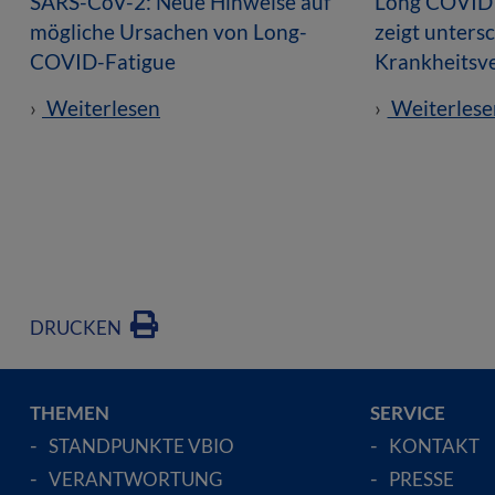
SARS-CoV-2: Neue Hinweise auf
Long COVID 
mögliche Ursachen von Long-
zeigt unters
COVID-Fatigue
Krankheitsv
Weiterlesen
Weiterlese
DRUCKEN
THEMEN
SERVICE
STANDPUNKTE VBIO
KONTAKT
VERANTWORTUNG
PRESSE