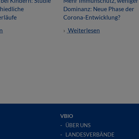
bei Kindern: Studie
Mehr Immunschutz, weniger
chiedliche
Dominanz: Neue Phase der
erläufe
Corona-Entwicklung?
n
Weiterlesen
VBIO
ÜBER UNS
LANDESVERBÄNDE