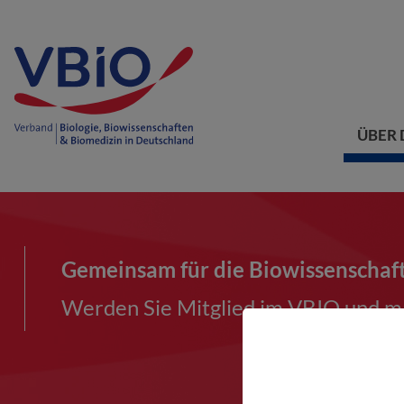
ÜBER 
Gemeinsam für die Biowissenschaf
Werden Sie Mitglied im VBIO und ma