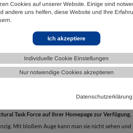
zen Cookies auf unserer Website. Einige sind notwe
 andere uns helfen, diese Website und Ihre Erfahr
sern.
ÄNDE
BERLIN-BRANDENBURG
Ich akzeptiere
Individuelle Cookie Einstellungen
Nur notwendige Cookies akzeptieren
orschergruppe druckt das erste biologisch korrekte
s SARS-CoV-2 Virus. Eine Anleitung für den 3D-Dru
Datenschutzerklärung
lung des Virus sowie die notwendigen Dateien stellt 
tural Task Force auf ihrer Homepage zur Verfügung.
inzig. Mit bloßem Auge kann man sie nicht sehen und