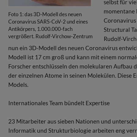
selbst für vi
momentane B
Foto 1: das 3D-Modell des neuen
Coronavirus 
Coronavirus SARS-CoV-2 und eines
Antikörpers, 1.000.000-fach
Structural T
vergrößert. Rudolf-Virchow-Zentrum
Rudolf-Virc
nun ein 3D-Modell des neuen Coronavirus entwick
Modell ist 17 cm groß und kann mit einem norma
Forscher entschlüsseln den molekularen Aufbau 
der einzelnen Atome in seinen Molekülen. Diese Er
Models.
Internationales Team bündelt Expertise
23 Mitarbeiter aus sieben Nationen und unterschi
Informatik und Strukturbiologie arbeiten eng ve