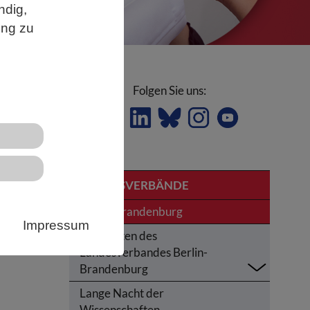
ndig,
ung zu
Folgen Sie uns:
LANDESVERBÄNDE
Berlin-Brandenburg
ck
Impressum
Aktivitäten des
die
Landesverbandes Berlin-
Brandenburg
Lange Nacht der
Wissenschaften