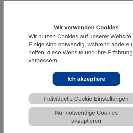
HOME
UNTER DEM DACH DES VBIO
LANDESVERBÄNDE
BAYERN
NEWS AUS BAYERN
Wir verwenden Cookies
Wir nutzen Cookies auf unserer Website.
Einige sind notwendig, während andere 
VBIO Online-Webinarreihe:
helfen, diese Website und Ihre Erfahrung
„Lungengesundheit – Der Einfluss von
verbessern.
inhalierten Stäuben“
Ich akzeptiere
Individuelle Cookie Einstellungen
Nur notwendige Cookies
akzeptieren
Lungengesundheit – Der Einfluss von inhalierten