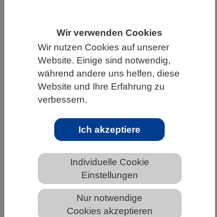
HOME
UNTER DEM DACH DES VBIO
Wir verwenden Cookies
LANDESVERBÄNDE
BADEN-WÜRTTEMBERG
Wir nutzen Cookies auf unserer
NEWS AUS BADEN-WÜRTTEMBERG
Website. Einige sind notwendig,
während andere uns helfen, diese
Website und Ihre Erfahrung zu
Innovationspreis der BioRegionen
verbessern.
Deutschlands 2026: Projekte aus
Braunschweig, Frankfurt und
Ich akzeptiere
Würzburg ausgezeichnet
Individuelle Cookie
Einstellungen
Nur notwendige
Cookies akzeptieren