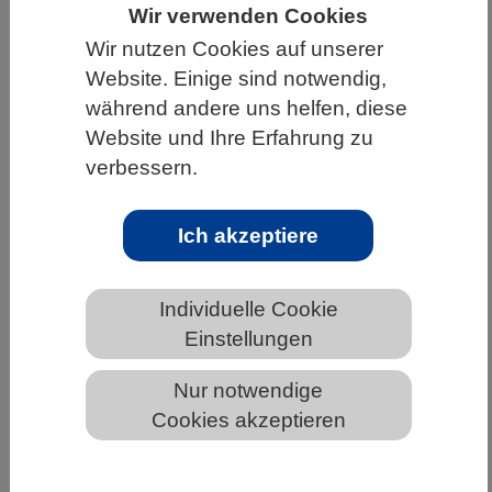
Wir verwenden Cookies
HOME
UNTER DEM DACH DES VBIO
Wir nutzen Cookies auf unserer
LANDESVERBÄNDE
BADEN-WÜRTTEMBERG
Website. Einige sind notwendig,
während andere uns helfen, diese
NEWS AUS BADEN-WÜRTTEMBERG
Website und Ihre Erfahrung zu
verbessern.
Wenn die Zeit für das Herz abläuft
Ich akzeptiere
Individuelle Cookie
Einstellungen
Nur notwendige
Cookies akzeptieren
Niedrige NAD+-Werte stören die innere Uhr des
Körpers während der Zellalterung © mpihlr