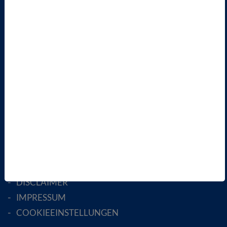
VBIO
ÜBER UNS
LANDESVERBÄNDE
FACHGESELLSCHAFTEN
AKTIV WERDEN!
MITGLIED WERDEN
ENGLISH PAGES
RECHTLICHES
SATZUNG
AGB
DATENSCHUTZ
DISCLAIMER
IMPRESSUM
COOKIEEINSTELLUNGEN