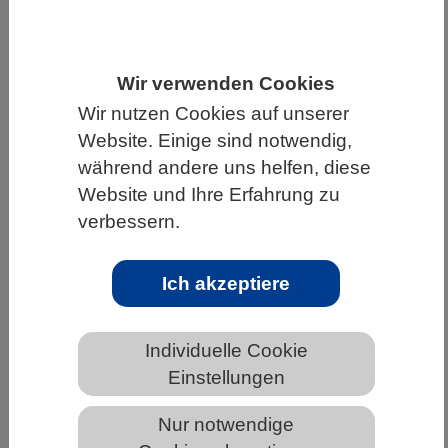
HOME
UNTER DEM DACH DES VBIO
LANDESVERBÄNDE
SCHLESWIG-HOLSTEIN
Wir verwenden Cookies
NEWS AUS SCHLESWIG-HOLSTEIN
Wir nutzen Cookies auf unserer
Website. Einige sind notwendig,
während andere uns helfen, diese
Website und Ihre Erfahrung zu
Verändertes Verhalten konservierter
verbessern.
Zellen formt das Gesicht des Hais
Ich akzeptiere
Individuelle Cookie
Einstellungen
Nur notwendige