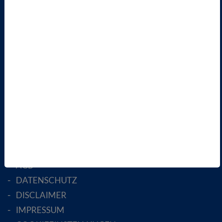
VBIO
ÜBER UNS
LANDESVERBÄNDE
FACHGESELLSCHAFTEN
AKTIV WERDEN!
MITGLIED WERDEN
ENGLISH PAGES
RECHTLICHES
SATZUNG
AGB
DATENSCHUTZ
DISCLAIMER
IMPRESSUM