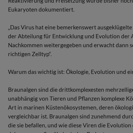
Reaktivierung und Freisetzung wurde bisher noch 
Eukaryoten dokumentiert.
„Das Virus hat eine bemerkenswert ausgeklügelte S
der Abteilung für Entwicklung und Evolution der Al
Nachkommen weitergegeben und erwacht dann sel
richtigen Zelltyp“.
Warum das wichtig ist: Ökologie, Evolution und e
Braunalgen sind die drittkomplexesten mehrzelli
unabhängig von Tieren und Pflanzen komplexe Kör
Art in marinen Küstenökosystemen, deren ökolog
vergleichbar ist. Braunalgen sind zunehmend dur
die sie befallen, und wie diese Viren die Evolutio