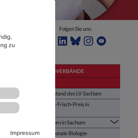
Folgen Sie uns:
ndig,
ung zu
LANDESVERBÄNDE
Sachsen
Der Vorstand des LV Sachsen
Karl-von-Frisch-Preis in
Sachsen
e
Aktivitäten in Sachsen
Impressum
Internationale Biologie-