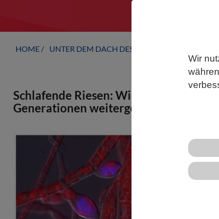
HOME
UNTER DEM DACH DES VBIO
LANDESVERB
Wir nut
während
verbes
Schlafende Riesen: Wie verborgene Vi
Generationen weitergegeben werden
Riesenviren 
nur als flüch
Genom eines 
hinweg ruhe
aktuelle Stu
Funktionswei