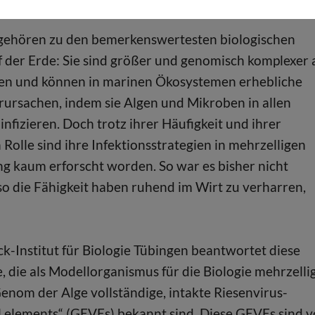
ntersuchung viraler Latenz in komplexen Organisme
 gehören zu den bemerkenswertesten biologischen
f der Erde: Sie sind größer und genomisch komplexer 
ien und können in marinen Ökosystemen erhebliche
ursachen, indem sie Algen und Mikroben in allen
nfizieren. Doch trotz ihrer Häufigkeit und ihrer
 Rolle sind ihre Infektionsstrategien in mehrzelligen
ng kaum erforscht worden. So war es bisher nicht
lso die Fähigkeit haben ruhend im Wirt zu verharren,
-Institut für Biologie Tübingen beantwortet diese
, die als Modellorganismus für die Biologie mehrzelli
enom der Alge vollständige, intakte Riesenvirus-
l elements“ (GEVEs) bekannt sind. Diese GEVEs sind v