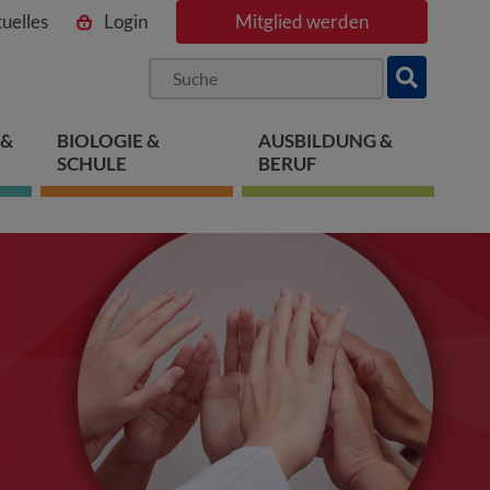
uelles
Login
Mitglied werden
ngen
pringen
 springen
 &
BIOLOGIE &
AUSBILDUNG &
SCHULE
BERUF