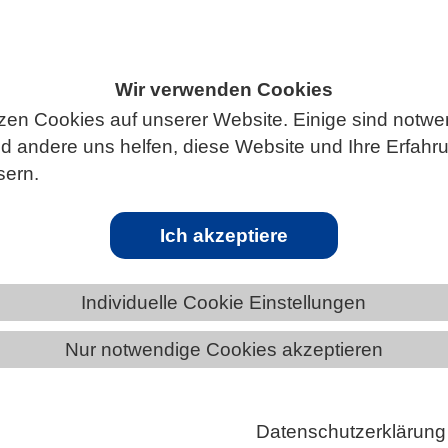
Wir verwenden Cookies
ÄNDE
SACHSEN
NEWS AUS SACHSEN
zen Cookies auf unserer Website. Einige sind notwe
 andere uns helfen, diese Website und Ihre Erfahr
sern.
ren in Algen erwachen und an künftige
Ich akzeptiere
von denen lange angenommen wurde, sie existierten
Individuelle Cookie Einstellungen
tige, frei lebende Partikel können sich dauerhaft im
mehrzelligen Wirts einbetten, über Generationen
Nur notwendige Cookies akzeptieren
n und dann auf Kommando wieder aktiv werden. Ein
die stellt grundlegende Annahmen über die
Datenschutzerklärung
se von Riesenviren infrage und etabliert ein neues