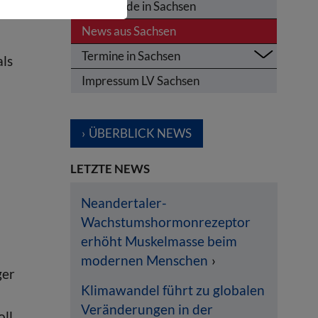
Olympiade in Sachsen
n.
News aus Sachsen
Termine in Sachsen
als
Impressum LV Sachsen
ÜBERBLICK NEWS
LETZTE NEWS
Neandertaler-
Wachstumshormonrezeptor
erhöht Muskelmasse beim
modernen Menschen
ger
Klimawandel führt zu globalen
Veränderungen in der
oll