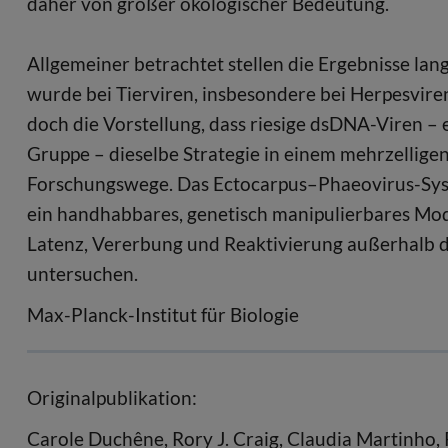
daher von großer ökologischer Bedeutung.
Allgemeiner betrachtet stellen die Ergebnisse lan
wurde bei Tierviren, insbesondere bei Herpesvire
doch die Vorstellung, dass riesige dsDNA-Viren – 
Gruppe – dieselbe Strategie in einem mehrzellige
Forschungswege. Das Ectocarpus–Phaeovirus-Syst
ein handhabbares, genetisch manipulierbares Mod
Latenz, Vererbung und Reaktivierung außerhalb d
untersuchen.
Max-Planck-Institut für Biologie
Originalpublikation:
Carole Duchêne, Rory J. Craig, Claudia Martinho,