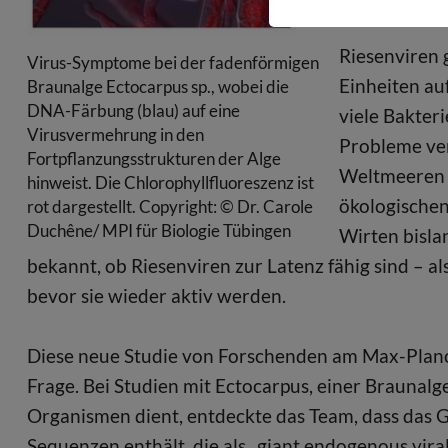
Modell zur U
Riesenviren
Virus-Symptome bei der fadenförmigen
Einheiten au
Braunalge Ectocarpus sp., wobei die
DNA-Färbung (blau) auf eine
viele Bakter
Virusvermehrung in den
Probleme ver
Fortpflanzungsstrukturen der Alge
Weltmeeren i
hinweist. Die Chlorophyllfluoreszenz ist
ökologischen
rot dargestellt. Copyright: © Dr. Carole
Duchêne/ MPI für Biologie Tübingen
Wirten bisla
bekannt, ob Riesenviren zur Latenz fähig sind – a
bevor sie wieder aktiv werden.
Diese neue Studie von Forschenden am Max-Planck
Frage. Bei Studien mit Ectocarpus, einer Braunalge
Organismen dient, entdeckte das Team, dass das G
Sequenzen enthält, die als „giant endogenous vira