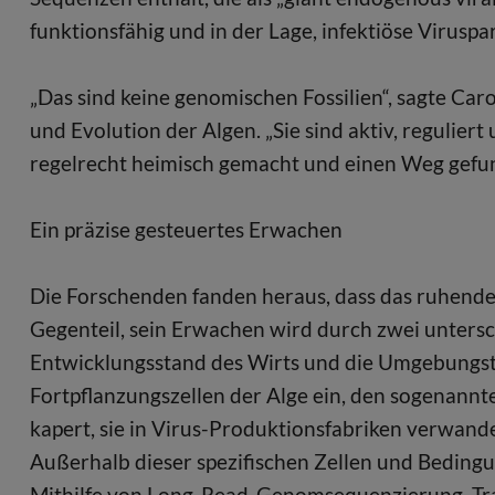
funktionsfähig und in der Lage, infektiöse Viruspa
„Das sind keine genomischen Fossilien“, sagte Car
und Evolution der Algen. „Sie sind aktiv, regulier
regelrecht heimisch gemacht und einen Weg gefu
Ein präzise gesteuertes Erwachen
Die Forschenden fanden heraus, dass das ruhende V
Gegenteil, sein Erwachen wird durch zwei untersc
Entwicklungsstand des Wirts und die Umgebungstem
Fortpflanzungszellen der Alge ein, den sogenann
kapert, sie in Virus-Produktionsfabriken verwand
Außerhalb dieser spezifischen Zellen und Bedingung
Mithilfe von Long-Read-Genomsequenzierung, Tra