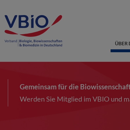
ÜBER 
Gemeinsam für die Biowissenschaf
Werden Sie Mitglied im VBIO und ma