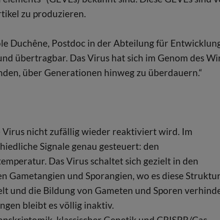
rtikel zu produzieren.
ole Duchêne, Postdoc in der Abteilung für Entwicklun
t und übertragbar. Das Virus hat sich im Genom des Wi
nden, über Generationen hinweg zu überdauern.“
irus nicht zufällig wieder reaktiviert wird. Im
hiedliche Signale genau gesteuert: den
peratur. Das Virus schaltet sich gezielt in den
ten Gametangien und Sporangien, wo es diese Struktu
elt und die Bildung von Gameten und Sporen verhinde
en bleibt es völlig inaktiv.
nskriptomik, klassischer Genetik und CRISPR/Cas-