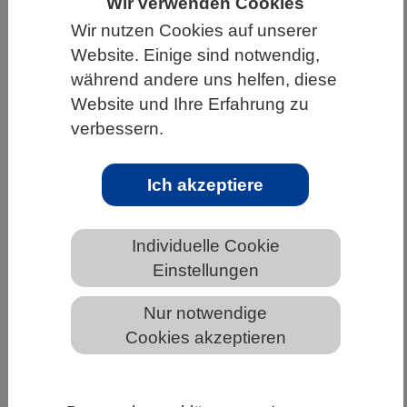
Wir verwenden Cookies
HOME
UNTER DEM DACH DES VBIO
Wir nutzen Cookies auf unserer
Website. Einige sind notwendig,
LANDESVERBÄNDE
SACHSEN
während andere uns helfen, diese
NEWS AUS SACHSEN
Website und Ihre Erfahrung zu
verbessern.
Neuer Regulator des Notch-
Ich akzeptiere
Signalwegs entdeckt
Individuelle Cookie
Einstellungen
Nur notwendige
Cookies akzeptieren
Das Mikroskopbild zeigt sich teilende Keimbahnzellen
im Fadenwurm. Dabei sind alle Zellkerne blau, die sich