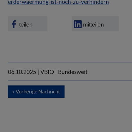
erderwaermung-ist-noch-zu-verhindern
teilen
mitteilen
06.10.2025
| VBIO | Bundesweit
Vorherige Nachricht