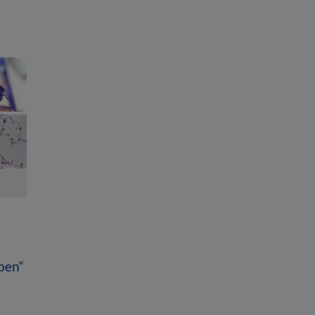
uben“