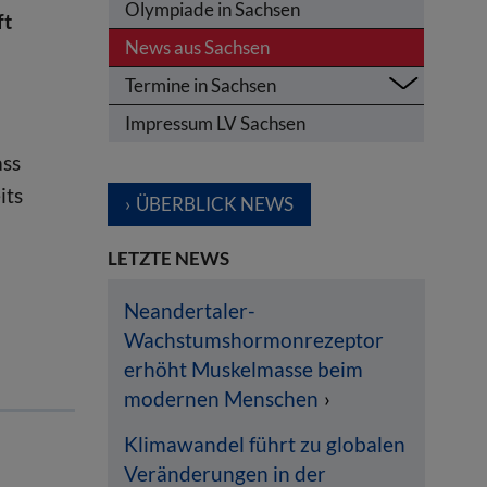
Olympiade in Sachsen
ft
News aus Sachsen
Termine in Sachsen
Impressum LV Sachsen
ass
its
ÜBERBLICK NEWS
LETZTE NEWS
Neandertaler-
Wachstumshormonrezeptor
erhöht Muskelmasse beim
modernen Menschen
Klimawandel führt zu globalen
Veränderungen in der