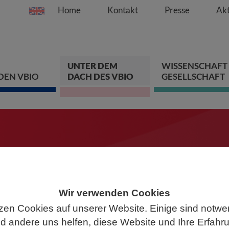
Home
Kontakt
Presse
Akt
Springe direkt zu:
Zum Hauptinhalt spri
Zur Hauptnavigation s
Zur Footer-Navigation
UNTER DEM
WISSENSCHAFT
DEN VBIO
DACH DES VBIO
GESELLSCHAFT
ten
chen Sie mit!
Wir verwenden Cookies
zen Cookies auf unserer Website. Einige sind notwe
 andere uns helfen, diese Website und Ihre Erfahr