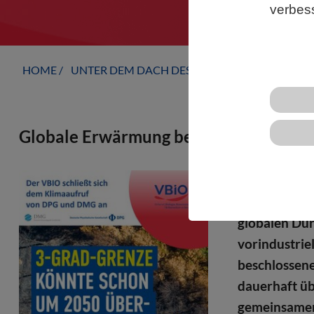
verbes
HOME
UNTER DEM DACH DES VBIO
LANDESVERB
Globale Erwärmung beschleunigt sich -
Es ist nicht
voran und be
globalen Du
vorindustriel
beschlossen
dauerhaft üb
gemeinsamen