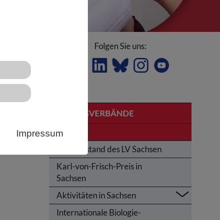
Folgen Sie uns:
LANDESVERBÄNDE
mst
Sachsen
Impressum
ie
Der Vorstand des LV Sachsen
Karl-von-Frisch-Preis in
Sachsen
Aktivitäten in Sachsen
Internationale Biologie-