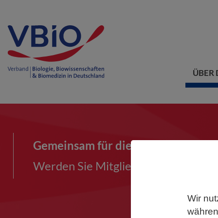
ÜBER 
Gemeinsam für die Biowissenschaf
Werden Sie Mitglied im VBIO und ma
Wir nut
während