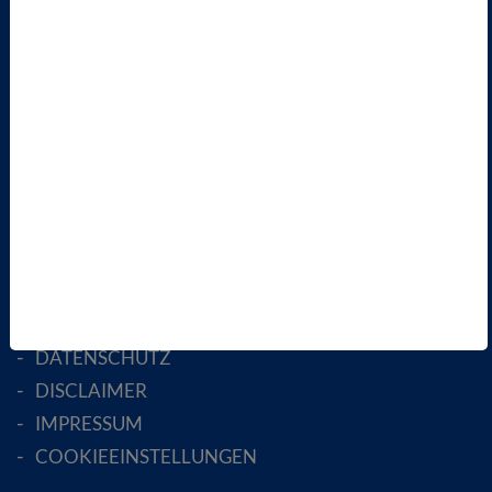
VBIO
ÜBER UNS
LANDESVERBÄNDE
FACHGESELLSCHAFTEN
AKTIV WERDEN!
MITGLIED WERDEN
ENGLISH PAGES
RECHTLICHES
SATZUNG
AGB
DATENSCHUTZ
DISCLAIMER
IMPRESSUM
COOKIEEINSTELLUNGEN