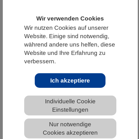
HOME
UNTER DEM DACH DES VBIO
Wir verwenden Cookies
LANDESVERBÄNDE
SACHSEN
Wir nutzen Cookies auf unserer
NEWS AUS SACHSEN
Website. Einige sind notwendig,
während andere uns helfen, diese
Website und Ihre Erfahrung zu
Lösungen für globale Krisen:
verbessern.
Wegweisender Nexus-Report des
Welt-Biodiversitäts-Rates erschienen
Ich akzeptiere
Individuelle Cookie
Einstellungen
Nur notwendige
Cookies akzeptieren