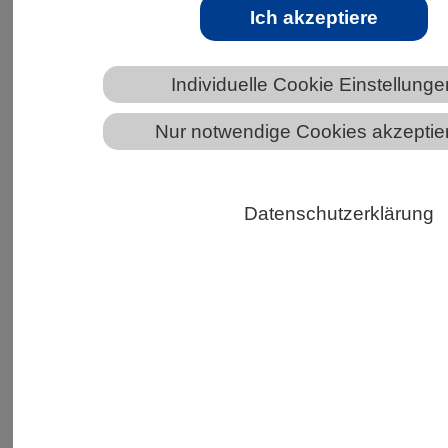
Ich akzeptiere
Bild Pixabay
Die meisten kennen ihn nicht, aber Jens Mayer
Individuelle Cookie Einstellunge
vom Institut für Humangenetik der Universität
Nur notwendige Cookies akzeptie
des Saarlandes beeinflusst die Arbeit von
Virologen, Medizinern und Biowissenschaftlern
in aller Welt. Mayer leitet eine kleine
Datenschutzerklärung
Arbeitsgruppe mit Kolleginnen und Kollegen aus
aller Welt, die sich mit der Benennung von gut 60
Retroviren beschäftigt. Ihr Ziel: deren eindeutige
wissenschaftliche Bezeichnung. Viren haben
nämlich bislang in vielen Sprachen der Welt
unterschiedliche Namen, so auch das HI-Virus,
das Aids auslösen kann. Die Aktualisierung der
Namen wurde nun in der Zeitschrift Archives of
Virology veröffentlicht.