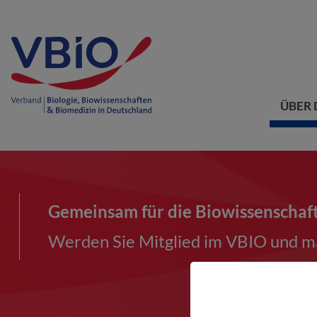
ÜBER 
Gemeinsam für die Biowissenschaf
Werden Sie Mitglied im VBIO und ma