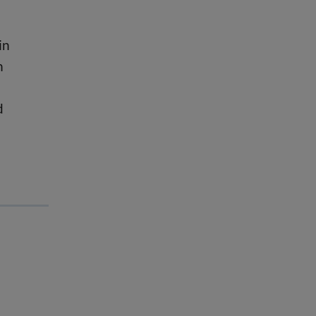
in
n
d