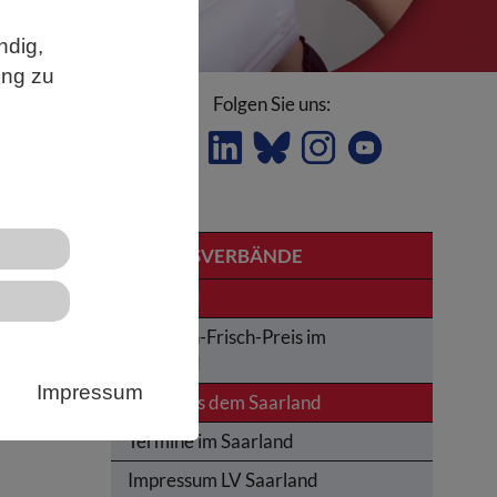
ndig,
ung zu
Folgen Sie uns:
LANDESVERBÄNDE
Saarland
Karl-von-Frisch-Preis im
:
Saarland
.
Impressum
News aus dem Saarland
Termine im Saarland
Impressum LV Saarland