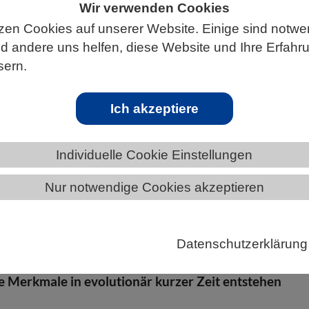
Wir verwenden Cookies
zen Cookies auf unserer Website. Einige sind notwe
 andere uns helfen, diese Website und Ihre Erfahr
sern.
ÄNDE
SAARLAND
NEWS AUS DEM SAARLAND
Ich akzeptiere
Individuelle Cookie Einstellungen
ß, tiefschwarz oder goldbraun – die Gefiederfarben
Nur notwendige Cookies akzeptieren
ern sind so vielfältig wie kaum bei einem anderen
um das so ist, erklärt eine neue internationale Studie
Gen ist in der Lage, die ganze Bandbreite zu erzeugen
Datenschutzerklärung
 die Studie ein Beispiel dafür, wie genetische Vielfalt
e Merkmale in evolutionär kurzer Zeit entstehen