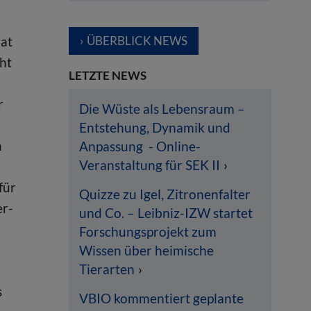
ÜBERBLICK NEWS
hat
ht
LETZTE NEWS
r
Die Wüste als Lebensraum –
Entstehung, Dynamik und
n
Anpassung - Online-
Veranstaltung für SEK II
für
Quizze zu Igel, Zitronenfalter
er-
und Co. – Leibniz-IZW startet
Forschungsprojekt zum
Wissen über heimische
Tierarten
s
VBIO kommentiert geplante