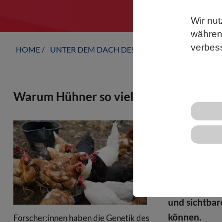
Wir nut
während
verbes
HOME
UNTER DEM DACH DES VBIO
LANDESVERB
Warum Hühner so viele Farben haben
Ob schneewei
von Haushühn
Nutztier. War
Ein einziges 
Damit liefert
und sichtbar
können.
Forscher:innen haben die Genetik des