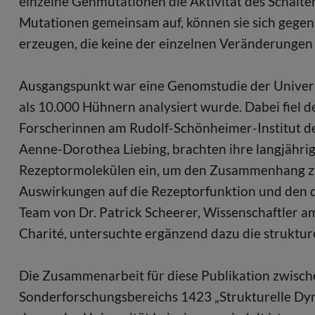
einzelne Genmutationen die Aktivität des Schalt
Mutationen gemeinsam auf, können sie sich gege
erzeugen, die keine der einzelnen Veränderungen
Ausgangspunkt war eine Genomstudie der Universi
als 10.000 Hühnern analysiert wurde. Dabei fiel d
Forscherinnen am Rudolf-Schönheimer-Institut der
Aenne-Dorothea Liebing, brachten ihre langjährig
Rezeptormolekülen ein, um den Zusammenhang zw
Auswirkungen auf die Rezeptorfunktion und den d
Team von Dr. Patrick Scheerer, Wissenschaftler am
Charité, untersuchte ergänzend dazu die struktur
Die Zusammenarbeit für diese Publikation zwisch
Sonderforschungsbereichs 1423 „Strukturelle Dy