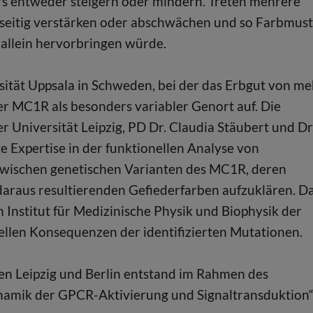
ers entweder steigern oder mindern. Treten mehrere
nseitig verstärken oder abschwächen und so Farbmus
 allein hervorbringen würde.
tät Uppsala in Schweden, bei der das Erbgut von me
er MC1R als besonders variabler Genort auf. Die
 Universität Leipzig, PD Dr. Claudia Stäubert und Dr
e Expertise in der funktionellen Analyse von
ischen genetischen Varianten des MC1R, deren
araus resultierenden Gefiederfarben aufzuklären. D
 Institut für Medizinische Physik und Biophysik der
ellen Konsequenzen der identifizierten Mutationen.
en Leipzig und Berlin entstand im Rahmen des
namik der GPCR-Aktivierung und Signaltransduktion“