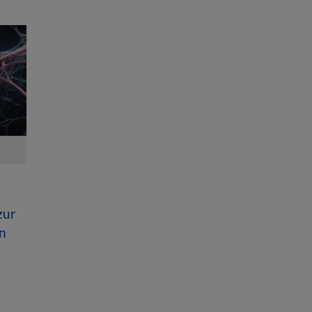
zur
n