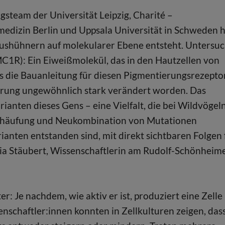
gsteam der Universität Leipzig, Charité –
medizin Berlin und Uppsala Universität in Schweden 
 Haushühnern auf molekularer Ebene entsteht. Untersuc
1R): Ein Eiweißmolekül, das in den Hautzellen von
as die Bauanleitung für diesen Pigmentierungsrezepto
ierung ungewöhnlich stark verändert worden. Das
ianten dieses Gens – eine Vielfalt, die bei Wildvögel
 Anhäufung und Neukombination von Mutationen
ianten entstanden sind, mit direkt sichtbaren Folgen 
udia Stäubert, Wissenschaftlerin am Rudolf-Schönheim
: Je nachdem, wie aktiv er ist, produziert eine Zelle
nschaftler:innen konnten in Zellkulturen zeigen, das