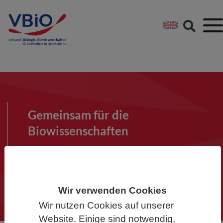
Springe direkt zu:
Zum Hauptinhalt spri
Zur Footer-Navigation
Gemeinsam für die
Biowissenschaften
Werden Sie Mitglied im VBIO und
machen Sie mit!
Wir verwenden Cookies
Wir nutzen Cookies auf unserer
Website. Einige sind notwendig,