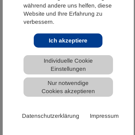
während andere uns helfen, diese
HOME
UNTER DEM DACH DES VBIO
Website und Ihre Erfahrung zu
LANDESVERBÄNDE
SAARLAND
verbessern.
NEWS AUS DEM SAARLAND
Ich akzeptiere
Ausschreibung der DECHEMA-
Individuelle Cookie
Studierendenpreise
Einstellungen
Nur notwendige
Cookies akzeptieren
Datenschutzerklärung
Impressum
Mit den DECHEMA- Studierendenpreisen
werden jährlich drei herausragende, an