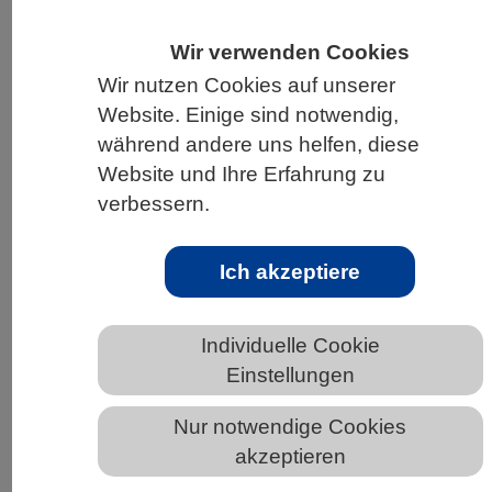
HOME
UNTER DEM DACH DES VBIO
Wir verwenden Cookies
LANDESVERBÄNDE
RHEINLAND-PFALZ
Wir nutzen Cookies auf unserer
Website. Einige sind notwendig,
NEWS AUS RHEINLAND-PFALZ
während andere uns helfen, diese
Website und Ihre Erfahrung zu
verbessern.
VBIO Online-Webinarreihe:
„Reproduktionserfolg bei Pflanzen in
Ich akzeptiere
Zeiten von Klimawandel und
Umweltstress“
Individuelle Cookie
Einstellungen
Nur notwendige Cookies
akzeptieren