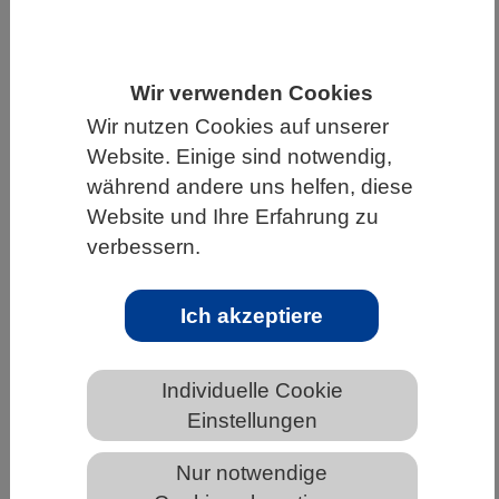
HOME
UNTER DEM DACH DES VBIO
LANDESVERBÄNDE
NORDRHEIN-WESTFALEN
Wir verwenden Cookies
NEWS AUS NORDRHEIN-WESTFALEN
Wir nutzen Cookies auf unserer
Website. Einige sind notwendig,
während andere uns helfen, diese
Website und Ihre Erfahrung zu
Neue Erkenntnisse zu Schwankungen
im Atlantischen Strömungssystem
verbessern.
Ich akzeptiere
Individuelle Cookie
Einstellungen
Nur notwendige
Screenshot der Animation zu Oberflächenströmungen