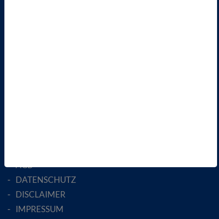
VBIO
ÜBER UNS
LANDESVERBÄNDE
FACHGESELLSCHAFTEN
AKTIV WERDEN!
MITGLIED WERDEN
ENGLISH PAGES
RECHTLICHES
SATZUNG
AGB
DATENSCHUTZ
DISCLAIMER
IMPRESSUM