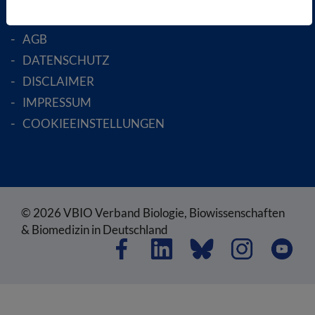
SATZUNG
AGB
DATENSCHUTZ
DISCLAIMER
IMPRESSUM
COOKIEEINSTELLUNGEN
© 2026 VBIO Verband Biologie, Biowissenschaften
& Biomedizin in Deutschland