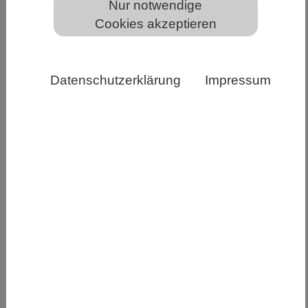
Nur notwendige
Cookies akzeptieren
Bombus pascuorum, die Ackerhummel, beim
Blütenbesuch. Quelle: Hanno Korten, Universität
Datenschutzerklärung
Impressum
Würzburg
Dürre mindert den Fortpflanzungserfolg von
Hummelvölkern erheblich. Das zeigt eine neue
Studie eines Forschungsteams der Universität
Würzburg. Das hat auch Konsequenzen für die
Bestäubung von Pflanzen.
Wie hat sich das Dürrejahr 2022 in Unter- und
Oberfranken auf eine bestimmte Hummelart
ausgewirkt? Welche Unterschiede zeigen sich zu
dem klimatisch durchschnittlichen Jahr 2024?
Diesen Fragen ist ein Forschungsteam des