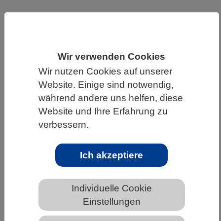
HOME
UNTER DEM DACH DES VBIO
LANDESVERBÄNDE
NIEDERSACHSEN
NEWS AUS NIEDERSACHSEN
Wir verwenden Cookies
Wir nutzen Cookies auf unserer
Website. Einige sind notwendig,
Dürre macht Hummeln schwer zu
während andere uns helfen, diese
schaffen
Website und Ihre Erfahrung zu
verbessern.
Ich akzeptiere
Individuelle Cookie
Einstellungen