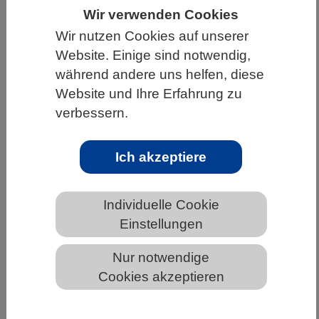
Wir verwenden Cookies
HOME
UNTER DEM DACH DES VBIO
Wir nutzen Cookies auf unserer
LANDESVERBÄNDE
NIEDERSACHSEN
Website. Einige sind notwendig,
während andere uns helfen, diese
NEWS AUS NIEDERSACHSEN
Website und Ihre Erfahrung zu
verbessern.
T-Helferzellen schalten bei
Ich akzeptiere
Dauerstress auf Selbstschutz
Individuelle Cookie
Einstellungen
Nur notwendige
Cookies akzeptieren