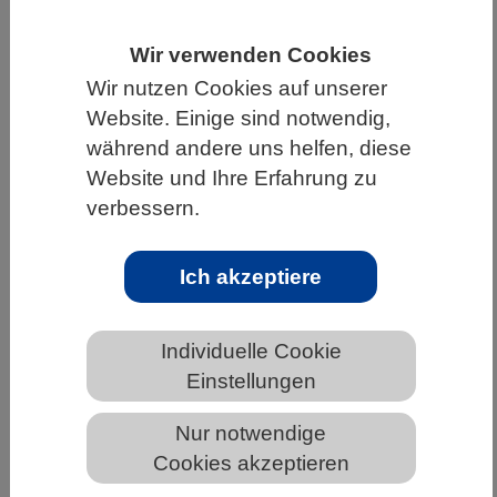
HOME
UNTER DEM DACH DES VBIO
Wir verwenden Cookies
LANDESVERBÄNDE
NIEDERSACHSEN
Wir nutzen Cookies auf unserer
NEWS AUS NIEDERSACHSEN
Website. Einige sind notwendig,
während andere uns helfen, diese
Website und Ihre Erfahrung zu
verbessern.
Chronische Schlafstörung oder nur
mal verdaddelt?
Ich akzeptiere
Individuelle Cookie
Einstellungen
Nur notwendige
Cookies akzeptieren