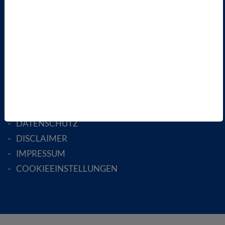
FACHGESELLSCHAFTEN
AKTIV WERDEN!
MITGLIED WERDEN
ENGLISH PAGES
RECHTLICHES
SATZUNG
AGB
DATENSCHUTZ
DISCLAIMER
IMPRESSUM
COOKIEEINSTELLUNGEN