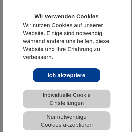
HOME
UNTER DEM DACH DES VBIO
Wir verwenden Cookies
LANDESVERBÄNDE
NIEDERSACHSEN
Wir nutzen Cookies auf unserer
NEWS AUS NIEDERSACHSEN
Website. Einige sind notwendig,
während andere uns helfen, diese
Website und Ihre Erfahrung zu
verbessern.
Diversität im Wald: Mehr Arten durch
Totholz und Lücken
Ich akzeptiere
Individuelle Cookie
Einstellungen
Nur notwendige
Cookies akzeptieren
Links der Ausgangzustand: ein monotoner Wald. Nach