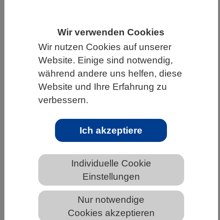
HOME
UNTER DEM DACH DES VBIO
Wir verwenden Cookies
LANDESVERBÄNDE
Wir nutzen Cookies auf unserer
MECKLENBURG-VORPOMMERN
Website. Einige sind notwendig,
NEWS AUS MECKLENBURG-VORPOMMERN
während andere uns helfen, diese
Website und Ihre Erfahrung zu
verbessern.
Schaltzentrale mit Präzision: Wie das
Gehirn Bewegungen ermöglicht und
Ich akzeptiere
unterdrückt
Individuelle Cookie
Einstellungen
Nur notwendige
Cookies akzeptieren