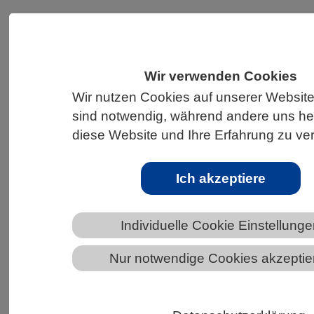
HOME
UNTER DEM DACH DES VBIO
LANDESVERBÄNDE
MECKLENBURG-VORPOMMERN
Wir verwenden Cookies
Wir nutzen Cookies auf unserer Website
NEWS AUS MECKLENBURG-VORPOMMERN
sind notwendig, während andere uns hel
diese Website und Ihre Erfahrung zu ve
Neue Salamander-Art in Peru
Ich akzeptiere
entdeckt – Fund lenkt Blick auf
zerstörerischen Goldrausch
Individuelle Cookie Einstellung
Nur notwendige Cookies akzeptie