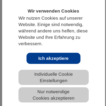
HOME
UNTER DEM DACH DES VBIO
Wir verwenden Cookies
LANDESVERBÄNDE
Wir nutzen Cookies auf unserer
Website. Einige sind notwendig,
MECKLENBURG-VORPOMMERN
während andere uns helfen, diese
NEWS AUS MECKLENBURG-VORPOMMERN
Website und Ihre Erfahrung zu
verbessern.
Übersehenes Protein wirkt im
Ich akzeptiere
Hintergrund embryonaler
Stammzellen
Individuelle Cookie
Einstellungen
Nur notwendige
Cookies akzeptieren