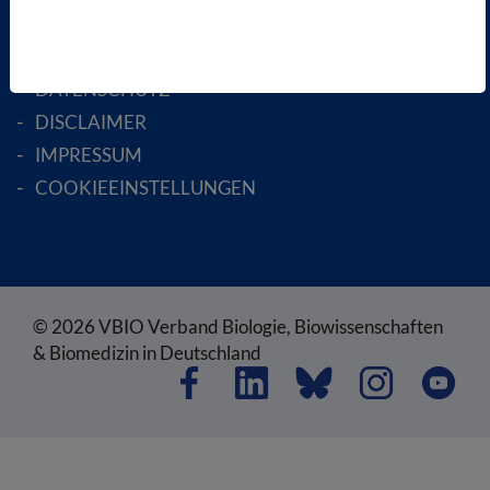
SATZUNG
AGB
DATENSCHUTZ
DISCLAIMER
IMPRESSUM
COOKIEEINSTELLUNGEN
© 2026 VBIO Verband Biologie, Biowissenschaften
& Biomedizin in Deutschland