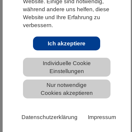
Website. Einige sind notwendig,
während andere uns helfen, diese
HOME
UNTER DEM DACH DES VBIO
Website und Ihre Erfahrung zu
LANDESVERBÄNDE
verbessern.
MECKLENBURG-VORPOMMERN
NEWS AUS MECKLENBURG-VORPOMMERN
Ich akzeptiere
Individuelle Cookie
Ökosystem Erde: Mensch-Umwelt-
Einstellungen
Interaktion im 21. Jahrhundert -
Lehrkräfte Fortbildung am DLR Köln
Nur notwendige
Cookies akzeptieren
Datenschutzerklärung
Impressum