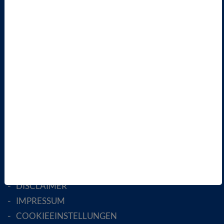
VBIO
ÜBER UNS
LANDESVERBÄNDE
FACHGESELLSCHAFTEN
AKTIV WERDEN!
MITGLIED WERDEN
ENGLISH PAGES
RECHTLICHES
SATZUNG
AGB
DATENSCHUTZ
DISCLAIMER
IMPRESSUM
COOKIEEINSTELLUNGEN