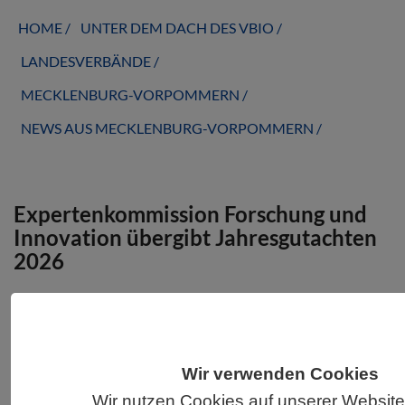
HOME
UNTER DEM DACH DES VBIO
LANDESVERBÄNDE
MECKLENBURG-VORPOMMERN
NEWS AUS MECKLENBURG-VORPOMMERN
Expertenkommission Forschung und
Innovation übergibt Jahresgutachten
2026
In ihrem neuen Jahresgutachten befürwortet die
Expertenkommission die Fokussierung der
Hightech Agenda (HTAD) auf einzelne
Wir verwenden Cookies
Schlüsseltechnologien. Ihre Analysen weisen
Wir nutzen Cookies auf unserer Website