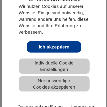
Wir nutzen Cookies auf unserer
HOME
UNTER DEM DACH DES VBIO
Website. Einige sind notwendig,
LANDESVERBÄNDE
HESSEN
während andere uns helfen, diese
ALLGEMEINE NEWS AUS DEN BIOWISSENSCHAFTEN
Website und Ihre Erfahrung zu
verbessern.
Korallen-Skelette als Fenster in die
Ich akzeptiere
Vergangenheit
Individuelle Cookie
Einstellungen
Nur notwendige
Cookies akzeptieren
Datenschutzerklärung
Impressum