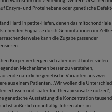
uation Wachstum und Zellteilung. Weitere Ursachen fü
auf Enzym- und Proteinebene oder genetische Defekt
fand Hartl in petite-Hefen, denen das mitochondriale
ntstehenden Engpässe durch Genmutationen im Zellke
erraschenderweise kann die Zugabe passender
ensieren.
hen Körper verbergen sich aber meist hinter vielen
iegenden Mechanismen besser zu verstehen,
tausende natürliche genetische Varianten aus zwei
re aus einem Patienten. „Wir wollen die Unterschie
n erfassen und später für Therapieansätze nutzen“,
liche genetische Ausstattung die Konzentration tausen
nächst äußerlich unauffällig, führen aber im