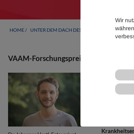
Wir nut
während
HOME
UNTER DEM DACH DES VBIO
FACHGESELLS
verbes
VAAM-Forschungspreis 2026 an Johanne
Für neue Er
Stoffwechsel
VAAM-Forsch
Institut für
Universitäts
Vorgänge in 
Krankheitser