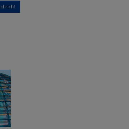
chricht