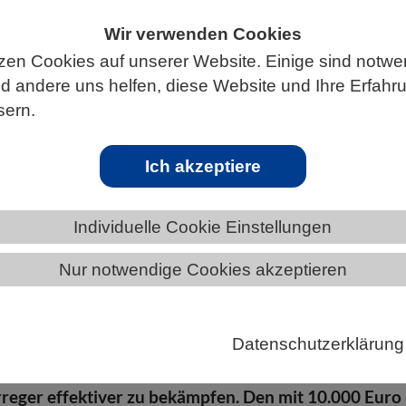
Wir verwenden Cookies
zen Cookies auf unserer Website. Einige sind notwe
 andere uns helfen, diese Website und Ihre Erfahr
CHAFTEN
sern.
Ich akzeptiere
s Hartl: Wie Mikroben ihre Fitness anp
Individuelle Cookie Einstellungen
kenntnisse zum Zusammenspiel von Genen, Umwelt u
 bei Mikroorganismen erhielt Dr. Johannes Hartl den
Nur notwendige Cookies akzeptieren
ungspreis 2026. Der Molekularbiologe vom Berline
 Gesundheitsforschung und der Charité –
medizin Berlin ermöglicht Einblicke in die molekulare
Datenschutzerklärung
mikrobiellen Zellen und eröffnet so Perspektiven,
reger effektiver zu bekämpfen. Den mit 10.000 Euro