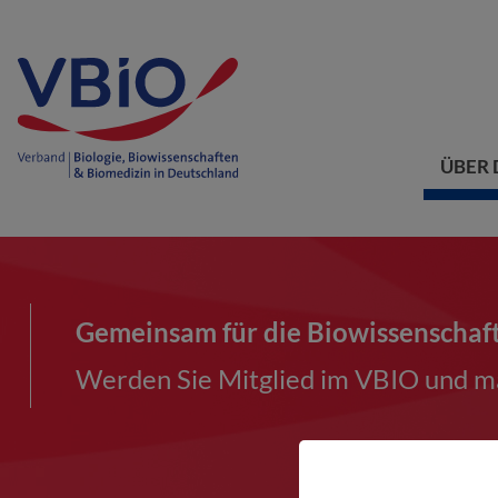
ÜBER 
Gemeinsam für die Biowissenschaf
Werden Sie Mitglied im VBIO und ma