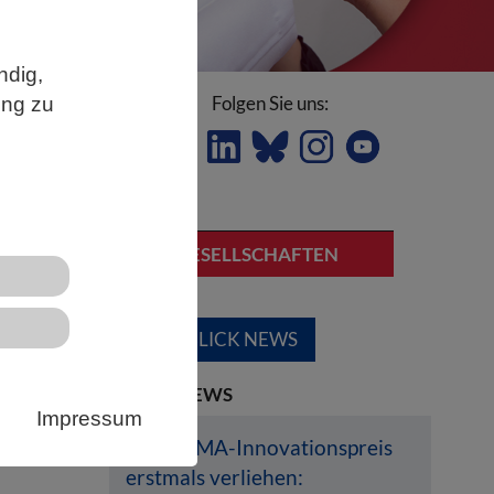
ndig,
Folgen Sie uns:
ung zu
assen
FACHGESELLSCHAFTEN
nd
ÜBERBLICK NEWS
r
LETZTE NEWS
n
Impressum
DECHEMA-Innovationspreis
erstmals verliehen: