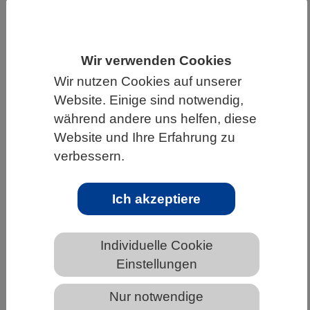
HOME
UNTER DEM DACH DES VBIO
FACHGESELLSCHAFTEN
Wir verwenden Cookies
Wir nutzen Cookies auf unserer
Website. Einige sind notwendig,
Warum Pflanzen an trockenen Böden
während andere uns helfen, diese
scheitern
Website und Ihre Erfahrung zu
verbessern.
Ich akzeptiere
Individuelle Cookie
Einstellungen
Nur notwendige