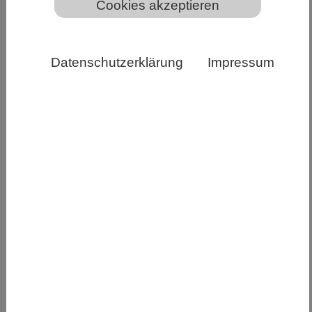
Cookies akzeptieren
Datenschutzerklärung
Impressum
Mammutbäume transportieren das Wasser von ihren
Wurzeln über 130 Meter hoch bis in ihre Blätter. Ihre
maximal mögliche Saugkraft wird von den
Kapillarkräften in den Bodenporen begrenzt. Bild von
LoggaWiggler auf Pixabay
Pflanzen müssen mit ihren Wurzeln Wasser aus
dem Boden saugen – gegen den Widerstand von
Kapillarkräften, die das Wasser im Boden
zurückhalten. Wie Modellrechnungen zeigen,
steigen diese Kapillarkräfte sehr steil an, wenn